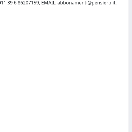
 011 39 6 86207159, EMAIL:
abbonamenti@pensiero.it
,