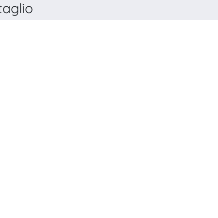
aglio
G THERAPY