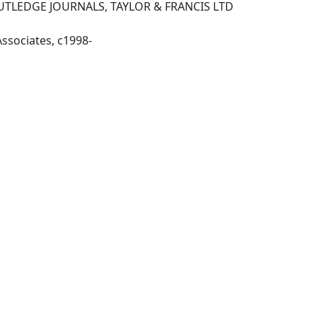
TLEDGE JOURNALS, TAYLOR & FRANCIS LTD
Mahwah, N.J. : L. Erlbaum Associates, c1998-