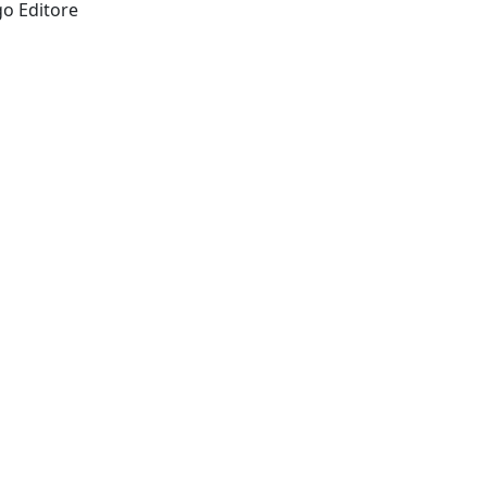
Ravenna Italy: Angelo Longo Editore