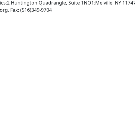
ics:2 Huntington Quadrangle, Suite 1NO1:Melville, NY 1174
INTERNET: http://www.aip.org, Fax: (516)349-9704