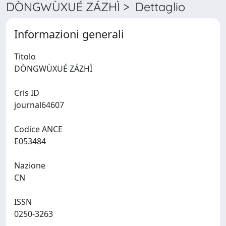
DÒNGWÙXUÉ ZÁZHÌ > Dettaglio
Informazioni generali
Titolo
DÒNGWÙXUÉ ZÁZHÌ
Cris ID
journal64607
Codice ANCE
E053484
Nazione
CN
ISSN
0250-3263