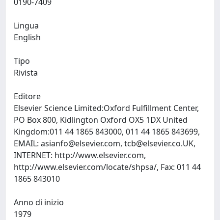
0190-7409
Lingua
English
Tipo
Rivista
Editore
Elsevier Science Limited:Oxford Fulfillment Center,
PO Box 800, Kidlington Oxford OX5 1DX United
Kingdom:011 44 1865 843000, 011 44 1865 843699,
EMAIL:
asianfo@elsevier.com
,
tcb@elsevier.co.UK
,
INTERNET: http://www.elsevier.com,
http://www.elsevier.com/locate/shpsa/, Fax: 011 44
1865 843010
Anno di inizio
1979