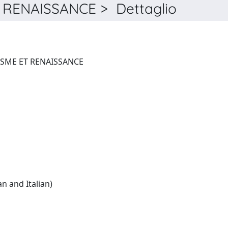
RENAISSANCE > Dettaglio
BIBLIOTHÈQUE D'HUMANISME ET RENAISSANCE
French:(English and German and Italian)