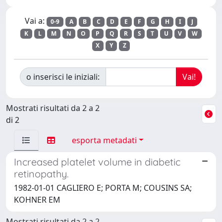
Vai a:
0-9
A
B
C
D
E
F
G
H
I
J
K
L
M
N
O
P
Q
R
S
T
U
V
W
X
Y
Z
o inserisci le iniziali:
Mostrati risultati da 2 a 2
di 2
esporta metadati
Increased platelet volume in diabetic
retinopathy.
1982-01-01 CAGLIERO E; PORTA M; COUSINS SA;
KOHNER EM
Mostrati risultati da 2 a 2