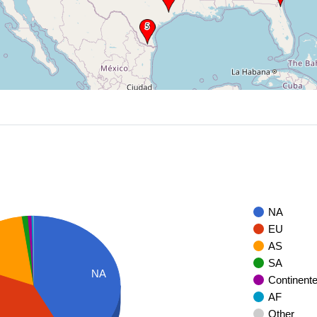
NA
EU
AS
SA
NA
Continent
AF
Other