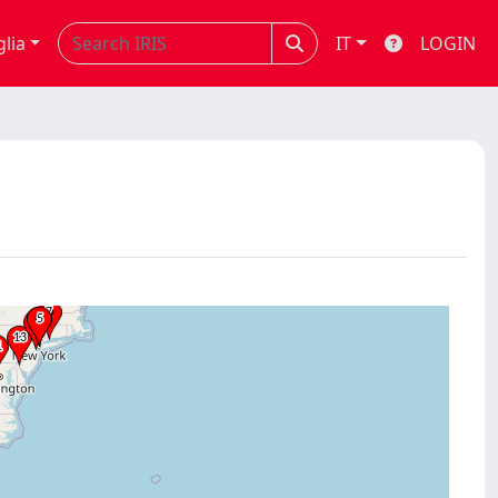
glia
IT
LOGIN