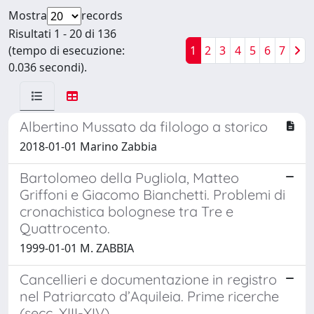
Mostra
records
Risultati 1 - 20 di 136
(tempo di esecuzione:
1
2
3
4
5
6
7
0.036 secondi).
Albertino Mussato da filologo a storico
2018-01-01 Marino Zabbia
Bartolomeo della Pugliola, Matteo
Griffoni e Giacomo Bianchetti. Problemi di
cronachistica bolognese tra Tre e
Quattrocento.
1999-01-01 M. ZABBIA
Cancellieri e documentazione in registro
nel Patriarcato d’Aquileia. Prime ricerche
(secc. XIII-XIV)