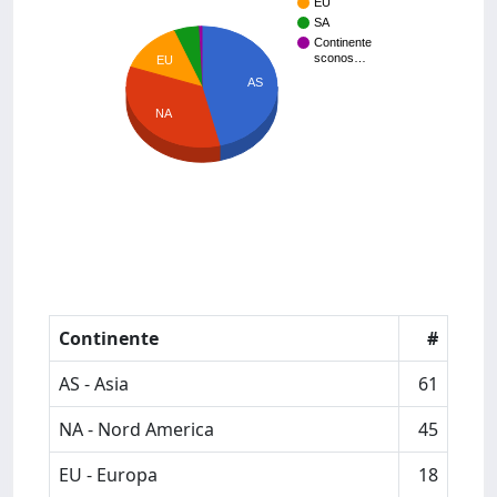
EU
SA
Continente
sconos…
EU
AS
NA
Continente
#
AS - Asia
61
NA - Nord America
45
EU - Europa
18