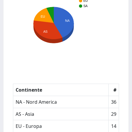
EU
SA
EU
NA
AS
Continente
#
NA - Nord America
36
AS - Asia
29
EU - Europa
14