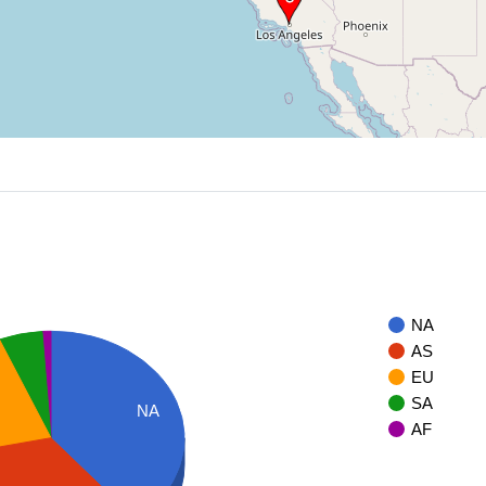
NA
AS
EU
SA
NA
AF