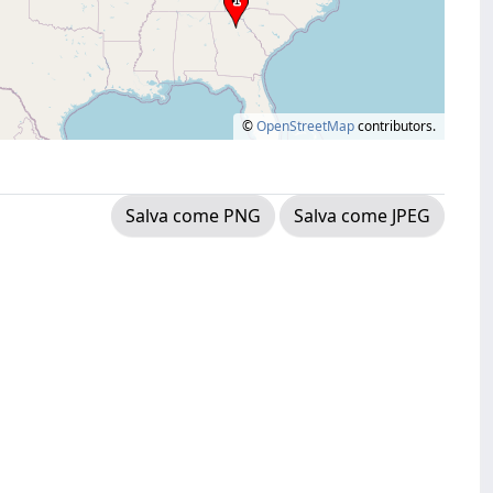
©
OpenStreetMap
contributors.
Salva come PNG
Salva come JPEG