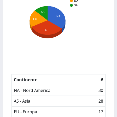
EU
SA
SA
NA
EU
AS
Continente
#
NA - Nord America
30
AS - Asia
28
EU - Europa
17