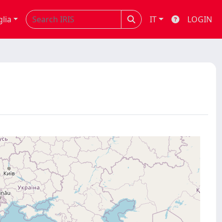
glia
IT
LOGIN