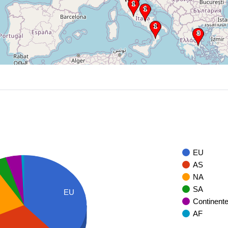
EU
AS
NA
SA
EU
Continent
AF