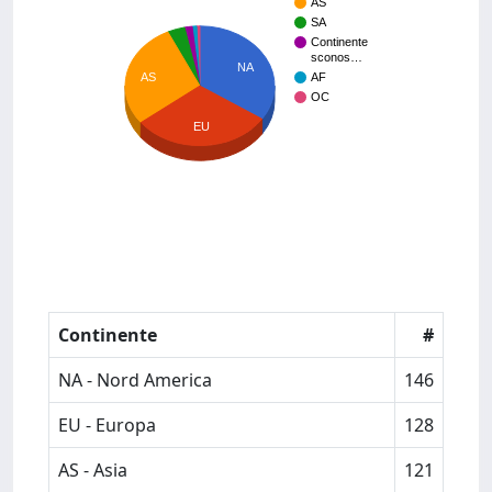
AS
SA
Continente
sconos…
NA
AS
AF
OC
EU
Continente
#
NA - Nord America
146
EU - Europa
128
AS - Asia
121