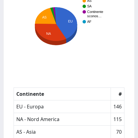
AS
SA
Continente
sconos…
AS
EU
AF
NA
Continente
#
EU - Europa
146
NA - Nord America
115
AS - Asia
70