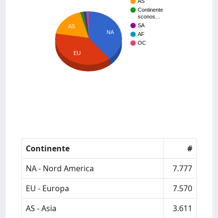
AS
Continente
sconos…
SA
AS
NA
AF
OC
EU
Continente
#
NA - Nord America
7.777
EU - Europa
7.570
AS - Asia
3.611