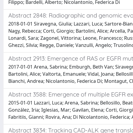
Filippo; Bardelli, Alberto; Nicolantonio, Federica Di
Abstract 2848: Radiographic and genomic evol
2018-01-01 Siravegna, Giulia; Lazzari, Luca; Sartore-Bi
Nagy, Rebecca; Corti, Giorgio; Bartolini, Alice; Arcella,
Lonardi, Sara; Zagonel, Vittorina; Leone, Francesco; Rus
Ghezzi, Silvia; Regge, Daniele; Vanzulli, Angelo; Trusolino
Abstract 2913: Emergence of RAS or EGFR muta
2017-01-01 Arena, Sabrina; Emburgh, Beth Van; Siravegna, 
Bartolini, Alice; Valtorta, Emanuele; Vidal, Joana; Bellosi
Bianchi, Andrea; Nicolantonio, Federica Di; Montagut, Cl
Abstract 3588: Emergence of multiple EGFR ex
2015-01-01 Lazzari, Luca; Arena, Sabrina; Bellosillo, Bea
González, Iria; Iglesias, Mar; Gavilan, Elena; Corti, Gior
Fabritiis, Gianni; Rovira, Ana; Di Nicolantonio, Federica;
Abstract 3834: Tracking CAD-ALK gene translo