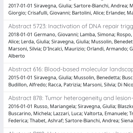
2017-01-01 Siravegna, Giulia; Sartore-Bianchi, Andrea; M
Giorgio; Crisafulli, Giovanni; Bartolini, Alice; Erlander, 
Abstract 5723: Inactivation of DNA repair tr
2018-01-01 Germano, Giovanni; Lamba, Simona; Rospo, Giu
Alice; Lerda, Giulia; Siravegna, Giulia; Mussolin, Bened
Marsoni, Silvia; D'Incalci, Maurizio; Orlandi, Armando; G
Alberto
Abstract 616: Blood-based molecular landscap
2015-01-01 Siravegna, Giulia; Mussolin, Benedetta; Busca
Budillon, Alfredo; Racca, Patrizia; Marsoni, Silvia; Di Ni
Abstract 878: Tumor heterogeneity and lesion-
2016-01-01 Russo, Mariangela; Siravegna, Giulia; Blaszko
Buscarino, Michela; Lazzari, Luca; Valtorta, Emanuele; 
Federica; Thabet, Ashraf; Sartore-Bianchi, Andrea; Siena,