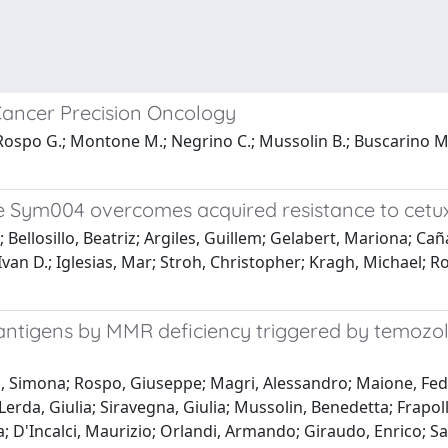
Cancer Precision Oncology
; Rospo G.; Montone M.; Negrino C.; Mussolin B.; Buscarino M.; 
e Sym004 overcomes acquired resistance to cetux
ellosillo, Beatriz; Argiles, Guillem; Gelabert, Mariona; Caña
Ivan D.; Iglesias, Mar; Stroh, Christopher; Kragh, Michael; Ro
oantigens by MMR deficiency triggered by temozo
 Simona; Rospo, Giuseppe; Magri, Alessandro; Maione, Feder
e; Lerda, Giulia; Siravegna, Giulia; Mussolin, Benedetta; Fra
a; D'Incalci, Maurizio; Orlandi, Armando; Giraudo, Enrico; Sa