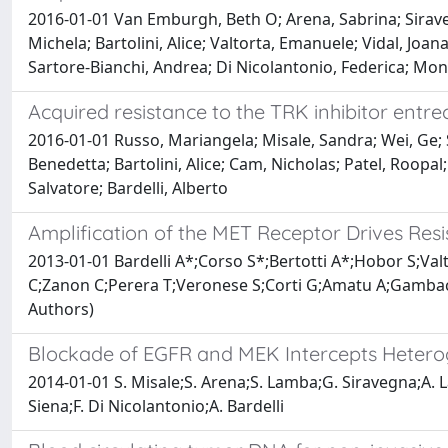
2016-01-01 Van Emburgh, Beth O; Arena, Sabrina; Siravegna
Michela; Bartolini, Alice; Valtorta, Emanuele; Vidal, Joan
Sartore-Bianchi, Andrea; Di Nicolantonio, Federica; Mont
Acquired resistance to the TRK inhibitor entrec
2016-01-01 Russo, Mariangela; Misale, Sandra; Wei, Ge; Si
Benedetta; Bartolini, Alice; Cam, Nicholas; Patel, Roopal
Salvatore; Bardelli, Alberto
Amplification of the MET Receptor Drives Resi
2013-01-01 Bardelli A*;Corso S*;Bertotti A*;Hobor S;Valt
C;Zanon C;Perera T;Veronese S;Corti G;Amatu A;Gambaco
Authors)
Blockade of EGFR and MEK Intercepts Heterog
2014-01-01 S. Misale;S. Arena;S. Lamba;G. Siravegna;A. L
Siena;F. Di Nicolantonio;A. Bardelli