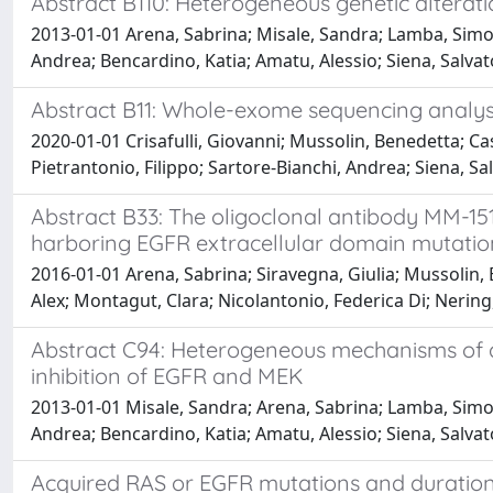
Abstract B110: Heterogeneous genetic alterati
2013-01-01 Arena, Sabrina; Misale, Sandra; Lamba, Simona
Andrea; Bencardino, Katia; Amatu, Alessio; Siena, Salvato
Abstract B11: Whole-exome sequencing analysi
2020-01-01 Crisafulli, Giovanni; Mussolin, Benedetta; Ca
Pietrantonio, Filippo; Sartore-Bianchi, Andrea; Siena, Sal
Abstract B33: The oligoclonal antibody MM-15
harboring EGFR extracellular domain mutatio
2016-01-01 Arena, Sabrina; Siravegna, Giulia; Mussolin, Be
Alex; Montagut, Clara; Nicolantonio, Federica Di; Nering,
Abstract C94: Heterogeneous mechanisms of ac
inhibition of EGFR and MEK
2013-01-01 Misale, Sandra; Arena, Sabrina; Lamba, Simona
Andrea; Bencardino, Katia; Amatu, Alessio; Siena, Salvato
Acquired RAS or EGFR mutations and duration