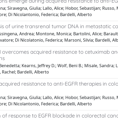
ons emerge during acquired resistance to anti-EG
; Siravegna, Giulia; Lallo, Alice; Hobor, Sebastijan; Russo,
re; Di Nicolantonio, Federica; Bardelli, Alberto
s of urine transrenal tumor DNA in metastatic co
ssingena, Andrea; Montone, Monica; Bartolini, Alice; Barault
vatore; Di Nicolatonio, Federica; Marsoni, Silvia; Bardelli, Al
1 overcomes acquired resistance to cetuximab an
ns
nedetta; Kearns, Jeffrey D.; Wolf, Beni B.; Misale, Sandra; Laz
 Rachel; Bardelli, Alberto
quired resistance to anti-EGFR therapies in colo
; Siravegna, Giulia; Lallo, Alice; Hobor, Sebastijan; Russo,
re; Di Nicolantonio, Federica; Bardelli, Alberto
 of response to EGFR blockade in colorectal can