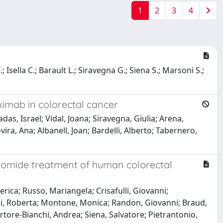
1
2
3
4
Isella C.; Barault L.; Siravegna G.; Siena S.; Marsoni S.;
imab in colorectal cancer
das, Israel; Vidal, Joana; Siravegna, Giulia; Arena,
vira, Ana; Albanell, Joan; Bardelli, Alberto; Tabernero,
lomide treatment of human colorectal
ica; Russo, Mariangela; Crisafulli, Giovanni;
polli, Roberta; Montone, Monica; Randon, Giovanni; Braud,
rtore-Bianchi, Andrea; Siena, Salvatore; Pietrantonio,