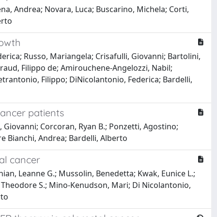
ena, Andrea; Novara, Luca; Buscarino, Michela; Corti,
erto
rowth
ca; Russo, Mariangela; Crisafulli, Giovanni; Bartolini,
Braud, Filippo de; Amirouchene-Angelozzi, Nabil;
trantonio, Filippo; DiNicolantonio, Federica; Bardelli,
cancer patients
, Giovanni; Corcoran, Ryan B.; Ponzetti, Agostino;
re Bianchi, Andrea; Bardelli, Alberto
al cancer
onian, Leanne G.; Mussolin, Benedetta; Kwak, Eunice L.;
g, Theodore S.; Mino-Kenudson, Mari; Di Nicolantonio,
rto