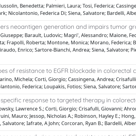
ussolin, Benedetta; Palmieri, Laura; Tosi, Federica; Cassing
Mark; Nicolantonio, Federica Di; Siena, Salvatore; Bardelli, Alb
iggers neoantigen generation and impairs tumor g
seppe; Barault, Ludovic; Magri', Alessandro; Maione, Federi
etta; Frapolli, Roberta; Montone, Monica; Morano, Federica; 
iraudo, Enrico; Sartore-Bianchi, Andrea; Siena, Salvatore; Pie
es of resistance to EGFR blockade in colorectal 
rino, Michela; Corti, Giorgio; Cassingena, Andrea; Crisafulli
colantonio, Federica; Loupakis, Fotios; Siena, Salvatore; Sarto
specific response to targeted therapy in colorect
wsky, Lawrence S.; Corti, Giorgio; Crisafulli, Giovanni; Ahr
Truini, Mauro; Jessop, Nicholas A.; Robinson, Hayley E.; Hon
 Salvatore; Iafrate, A John; Corcoran, Ryan B.; Bardelli, Albe