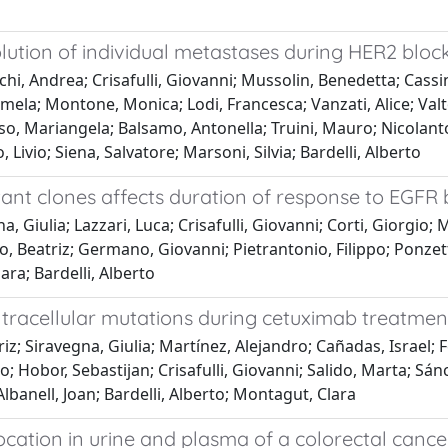
ution of individual metastases during HER2 block
anchi, Andrea; Crisafulli, Giovanni; Mussolin, Benedetta; Ca
 Pamela; Montone, Monica; Lodi, Francesca; Vanzati, Alice; Va
so, Mariangela; Balsamo, Antonella; Truini, Mauro; Nicolanto
, Livio; Siena, Salvatore; Marsoni, Silvia; Bardelli, Alberto
nt clones affects duration of response to EGFR 
Giulia; Lazzari, Luca; Crisafulli, Giovanni; Corti, Giorgio; 
llo, Beatriz; Germano, Giovanni; Pietrantonio, Filippo; Ponzet
ara; Bardelli, Alberto
tracellular mutations during cetuximab treatment
triz; Siravegna, Giulia; Martínez, Alejandro; Cañadas, Israel;
gio; Hobor, Sebastijan; Crisafulli, Giovanni; Salido, Marta; 
 Albanell, Joan; Bardelli, Alberto; Montagut, Clara
cation in urine and plasma of a colorectal cance