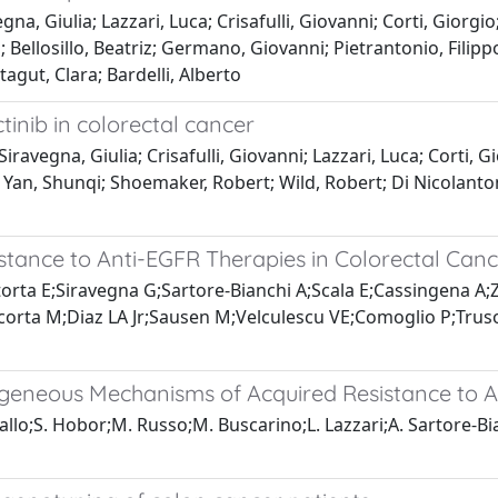
, Giulia; Lazzari, Luca; Crisafulli, Giovanni; Corti, Giorgio
a; Bellosillo, Beatriz; Germano, Giovanni; Pietrantonio, Filipp
agut, Clara; Bardelli, Alberto
tinib in colorectal cancer
ravegna, Giulia; Crisafulli, Giovanni; Lazzari, Luca; Corti,
; Yan, Shunqi; Shoemaker, Robert; Wild, Robert; Di Nicolanton
stance to Anti-EGFR Therapies in Colorectal Canc
orta E;Siravegna G;Sartore-Bianchi A;Scala E;Cassingena A;Z
rta M;Diaz LA Jr;Sausen M;Velculescu VE;Comoglio P;Trusoli
eneous Mechanisms of Acquired Resistance to An
allo;S. Hobor;M. Russo;M. Buscarino;L. Lazzari;A. Sartore-Bia