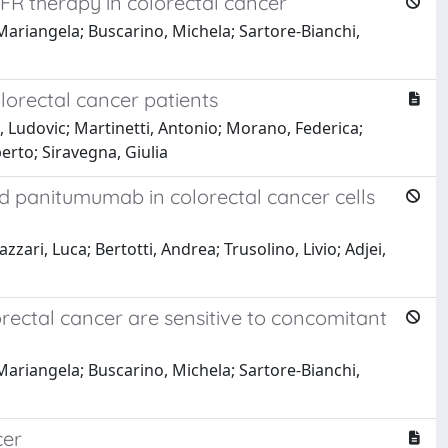
FR therapy in colorectal cancer
 Mariangela; Buscarino, Michela; Sartore-Bianchi,
lorectal cancer patients
, Ludovic; Martinetti, Antonio; Morano, Federica;
berto; Siravegna, Giulia
d panitumumab in colorectal cancer cells
zari, Luca; Bertotti, Andrea; Trusolino, Livio; Adjei,
rectal cancer are sensitive to concomitant
 Mariangela; Buscarino, Michela; Sartore-Bianchi,
cer