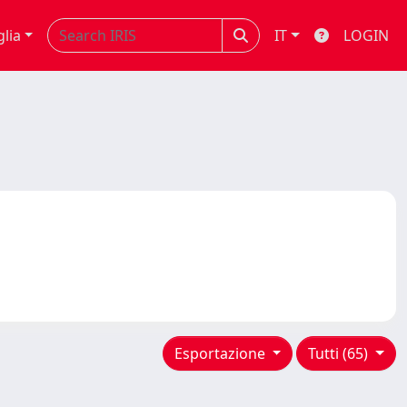
glia
IT
LOGIN
Esportazione
Tutti (65)