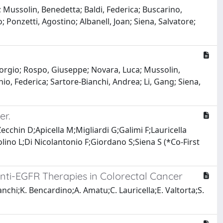
; Mussolin, Benedetta; Baldi, Federica; Buscarino,
o; Ponzetti, Agostino; Albanell, Joan; Siena, Salvatore;
 Giorgio; Rospo, Giuseppe; Novara, Luca; Mussolin,
io, Federica; Sartore-Bianchi, Andrea; Li, Gang; Siena,
er.
ecchin D;Apicella M;Migliardi G;Galimi F;Lauricella
no L;Di Nicolantonio F;Giordano S;Siena S (*Co-First
ti-EGFR Therapies in Colorectal Cancer
nchi;K. Bencardino;A. Amatu;C. Lauricella;E. Valtorta;S.