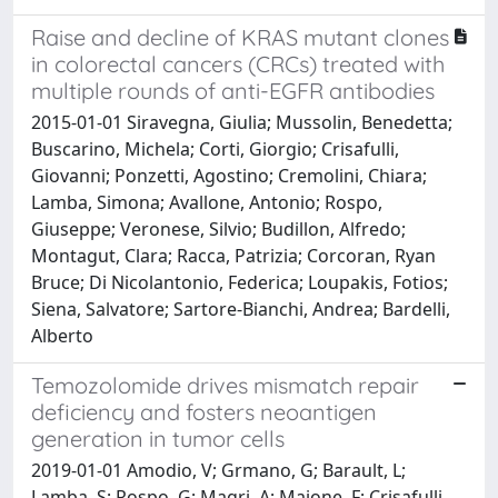
Raise and decline of KRAS mutant clones
in colorectal cancers (CRCs) treated with
multiple rounds of anti-EGFR antibodies
2015-01-01 Siravegna, Giulia; Mussolin, Benedetta;
Buscarino, Michela; Corti, Giorgio; Crisafulli,
Giovanni; Ponzetti, Agostino; Cremolini, Chiara;
Lamba, Simona; Avallone, Antonio; Rospo,
Giuseppe; Veronese, Silvio; Budillon, Alfredo;
Montagut, Clara; Racca, Patrizia; Corcoran, Ryan
Bruce; Di Nicolantonio, Federica; Loupakis, Fotios;
Siena, Salvatore; Sartore-Bianchi, Andrea; Bardelli,
Alberto
Temozolomide drives mismatch repair
deficiency and fosters neoantigen
generation in tumor cells
2019-01-01 Amodio, V; Grmano, G; Barault, L;
Lamba, S; Rospo, G; Magri, A; Maione, F; Crisafulli,