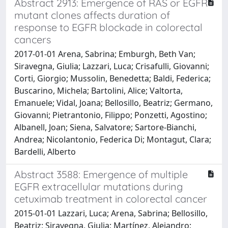
Abstract 2913: Emergence of RAS or EGFR
mutant clones affects duration of
response to EGFR blockade in colorectal
cancers
2017-01-01 Arena, Sabrina; Emburgh, Beth Van;
Siravegna, Giulia; Lazzari, Luca; Crisafulli, Giovanni;
Corti, Giorgio; Mussolin, Benedetta; Baldi, Federica;
Buscarino, Michela; Bartolini, Alice; Valtorta,
Emanuele; Vidal, Joana; Bellosillo, Beatriz; Germano,
Giovanni; Pietrantonio, Filippo; Ponzetti, Agostino;
Albanell, Joan; Siena, Salvatore; Sartore-Bianchi,
Andrea; Nicolantonio, Federica Di; Montagut, Clara;
Bardelli, Alberto
Abstract 3588: Emergence of multiple
EGFR extracellular mutations during
cetuximab treatment in colorectal cancer
2015-01-01 Lazzari, Luca; Arena, Sabrina; Bellosillo,
Beatriz; Siravegna, Giulia; Martínez, Alejandro;