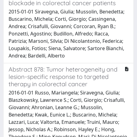
blockade in colorectal cancer patients
2015-01-01 Siravegna, Giulia; Mussolin, Benedetta;
Buscarino, Michela; Corti, Giorgio; Cassingena,
Andrea; Crisafulli, Giovanni; Corcoran, Ryan B.;
Ponzetti, Agostino; Budillon, Alfredo; Racca,
Patrizia; Marsoni, Silvia; Di Nicolantonio, Federica;
Loupakis, Fotios; Siena, Salvatore; Sartore Bianchi,
Andrea; Bardelli, Alberto
Abstract 878: Tumor heterogeneity and
lesion-specific response to targeted
therapy in colorectal cancer
2016-01-01 Russo, Mariangela; Siravegna, Giulia;
Blaszkowsky, Lawrence S.; Corti, Giorgio; Crisafulli,
Giovanni; Ahronian, Leanne G.; Mussolin,
Benedetta; Kwak, Eunice L.; Buscarino, Michela;
Lazzari, Luca; Valtorta, Emanuele; Truini, Mauro;
Jessop, Nicholas A.; Robinson, Hayley E.; Hong,
Theodore S.; Mino-Kenudson, Mari; Di Nicolantonio,