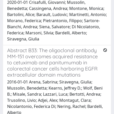
2020-01-01 Crisafulli, Giovanni; Mussolin,
Benedetta; Cassingena, Andrea; Montone, Monica;
Bartolini, Alice; Barault, Ludovic; Martinetti, Antonio;
Morano, Federica; Pietrantonio, Filippo; Sartore-
Bianchi, Andrea; Siena, Salvatore; Di Nicolatonio,
Federica; Marsoni, Silvia; Bardelli, Alberto;
Siravegna, Giulia
Abstract B33: The oligoclonal antibody
MM-151 overcomes acquired resistance
to cetuximab and panitumumab in
colorectal cancer cells harboring EGFR
extracellular domain mutations
2016-01-01 Arena, Sabrina; Siravegna, Giulia;
Mussolin, Benedetta; Kearns, Jeffrey D.; Wolf, Beni
B.; Misale, Sandra; Lazzari, Luca; Bertotti, Andrea;
Trusolino, Livio; Adjei, Alex; Montagut, Clara;
Nicolantonio, Federica Di; Nering, Rachel; Bardelli,
Alberto