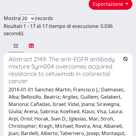
Esportazione
Mostra
records
Risultati 1 - 17 di 17 (tempo di esecuzione: 0.036
secondi).
Abstract 2149: The anti-EGFR antibody
mixture Sym004 overcomes acquired
resistance to cetuximab in colorectal
cancer
2016-01-01 Sanchez-Martin, Francisco J.; Dalmases,
Alba; Bellosillo, Beatriz; Argiles, Guillem; Gelabert,
Mariona; Cañadas, Israel; Vidal, Joana; Siravegna,
Giulia; Arena, Sabrina; Koefoed, Klaus; Visa, Laura;
Arpí, Oriol; Horak, Ivan D.; Iglesias, Mar; Stroh,
Christopher; Kragh, Michael; Rovira, Ana; Albanell,
Joan; Bardelli, Alberto; Tabernero, Josep; Montagut,