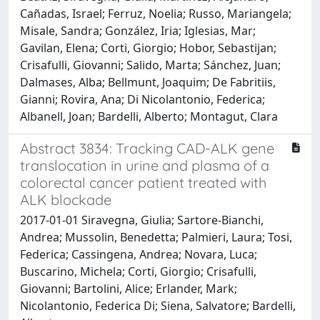
Cañadas, Israel; Ferruz, Noelia; Russo, Mariangela;
Misale, Sandra; González, Iria; Iglesias, Mar;
Gavilan, Elena; Corti, Giorgio; Hobor, Sebastijan;
Crisafulli, Giovanni; Salido, Marta; Sánchez, Juan;
Dalmases, Alba; Bellmunt, Joaquim; De Fabritiis,
Gianni; Rovira, Ana; Di Nicolantonio, Federica;
Albanell, Joan; Bardelli, Alberto; Montagut, Clara
Abstract 3834: Tracking CAD-ALK gene
translocation in urine and plasma of a
colorectal cancer patient treated with
ALK blockade
2017-01-01 Siravegna, Giulia; Sartore-Bianchi,
Andrea; Mussolin, Benedetta; Palmieri, Laura; Tosi,
Federica; Cassingena, Andrea; Novara, Luca;
Buscarino, Michela; Corti, Giorgio; Crisafulli,
Giovanni; Bartolini, Alice; Erlander, Mark;
Nicolantonio, Federica Di; Siena, Salvatore; Bardelli,