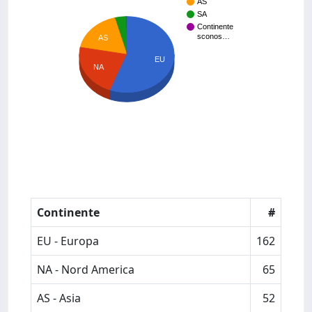
AS
SA
Continente
sconos…
AS
EU
NA
Continente
#
EU - Europa
162
NA - Nord America
65
AS - Asia
52