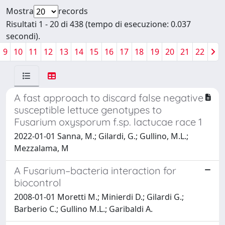
Mostra
records
Risultati 1 - 20 di 438 (tempo di esecuzione: 0.037
secondi).
9
10
11
12
13
14
15
16
17
18
19
20
21
22
A fast approach to discard false negative
susceptible lettuce genotypes to
Fusarium oxysporum f.sp. lactucae race 1
2022-01-01 Sanna, M.; Gilardi, G.; Gullino, M.L.;
Mezzalama, M
A Fusarium–bacteria interaction for
biocontrol
2008-01-01 Moretti M.; Minierdi D.; Gilardi G.;
Barberio C.; Gullino M.L.; Garibaldi A.