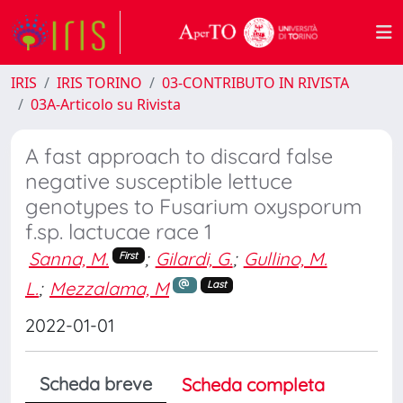
IRIS
IRIS TORINO
03-CONTRIBUTO IN RIVISTA
03A-Articolo su Rivista
A fast approach to discard false
negative susceptible lettuce
genotypes to Fusarium oxysporum
f.sp. lactucae race 1
Sanna, M.
;
Gilardi, G.
;
Gullino, M.
First
L.
;
Mezzalama, M
Last
2022-01-01
Scheda breve
Scheda completa