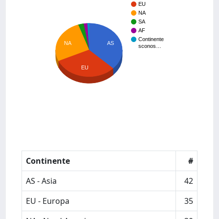
EU
NA
SA
AF
Continente
AS
NA
sconos…
EU
Continente
#
AS - Asia
42
EU - Europa
35