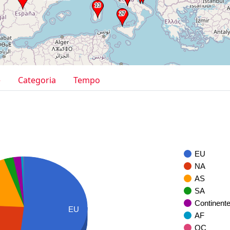
e
Categoria
Tempo
EU
NA
AS
SA
Continent
EU
AF
OC