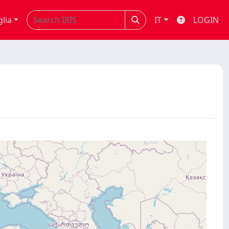
glia
IT
LOGIN