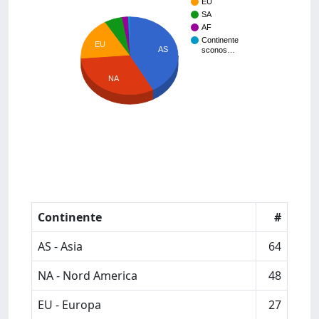
EU
SA
AF
Continente
EU
AS
sconos…
NA
Continente
#
AS - Asia
64
NA - Nord America
48
EU - Europa
27