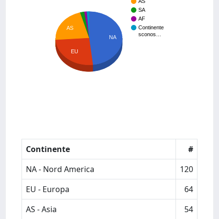
AS
SA
AF
Continente
AS
sconos…
NA
EU
Continente
#
NA - Nord America
120
EU - Europa
64
AS - Asia
54