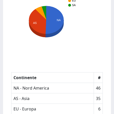
EU
SA
NA
AS
Continente
#
NA - Nord America
46
AS - Asia
35
EU - Europa
6