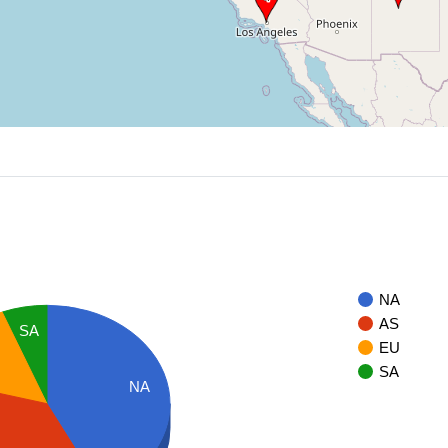
NA
AS
SA
EU
SA
NA