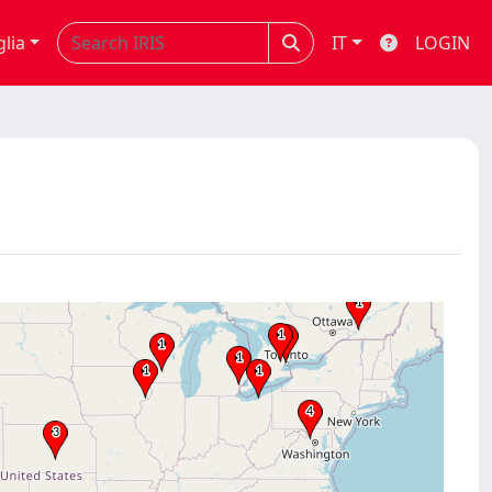
glia
IT
LOGIN