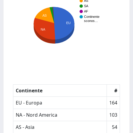
AS
SA
AF
AS
Continente
sconos…
EU
NA
Continente
#
EU - Europa
164
NA - Nord America
103
AS - Asia
54