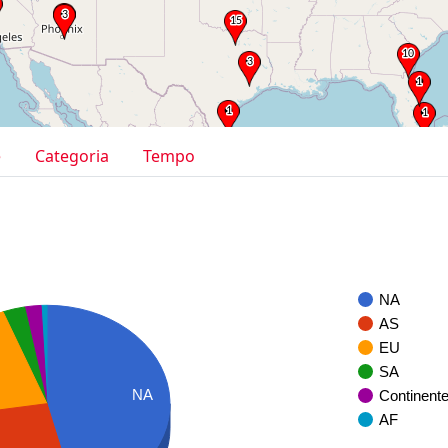
e
Categoria
Tempo
NA
AS
EU
SA
NA
Continent
AF