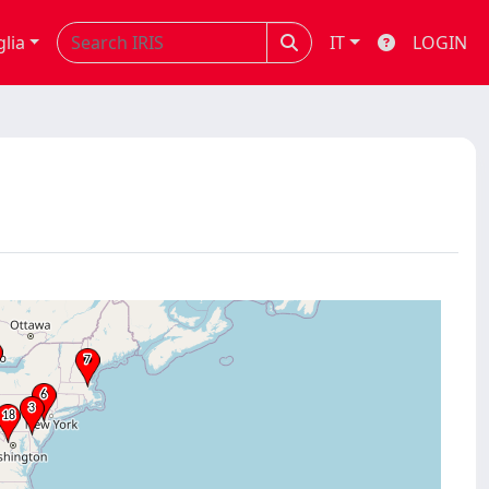
glia
IT
LOGIN