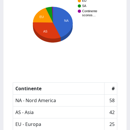
EU
SA
Continente
sconos…
EU
NA
AS
Continente
#
NA - Nord America
58
AS - Asia
42
EU - Europa
25