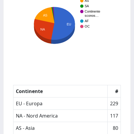
AS
SA
Continente
AS
sconos…
AF
EU
OC
NA
Continente
#
EU - Europa
229
NA - Nord America
117
AS - Asia
80