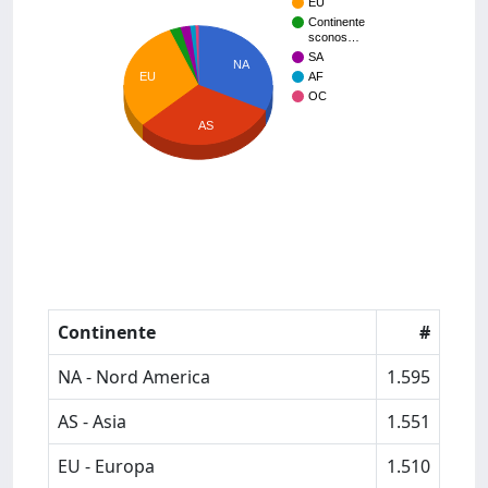
EU
Continente
sconos…
SA
NA
EU
AF
OC
AS
Continente
#
NA - Nord America
1.595
AS - Asia
1.551
EU - Europa
1.510