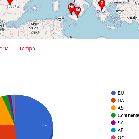
oria
Tempo
EU
NA
AS
Continent
SA
EU
AF
OC