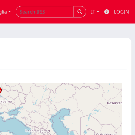
glia
IT
LOGIN