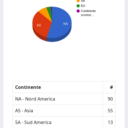
SA
EU
Continente
sconos…
NA
AS
Continente
#
NA - Nord America
90
AS - Asia
55
SA - Sud America
13