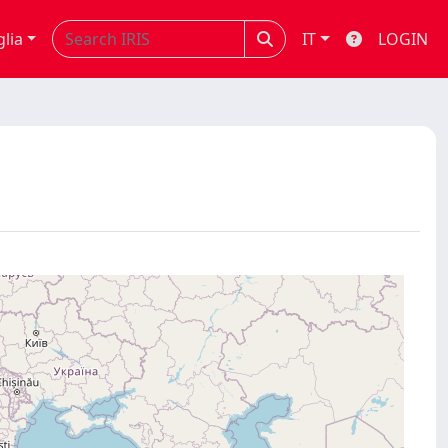
glia
IT
LOGIN