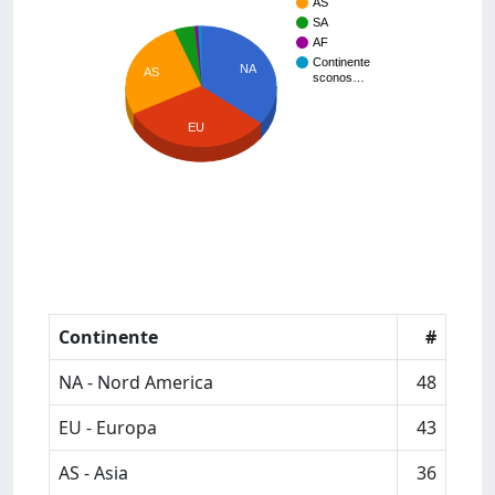
AS
SA
AF
Continente
NA
AS
sconos…
EU
Continente
#
NA - Nord America
48
EU - Europa
43
AS - Asia
36