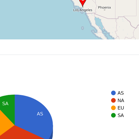
AS
NA
SA
EU
AS
SA