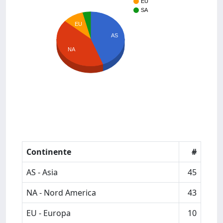
EU
SA
EU
AS
NA
Continente
#
AS - Asia
45
NA - Nord America
43
EU - Europa
10