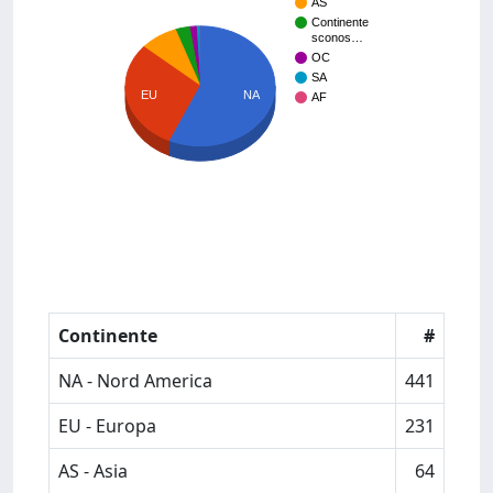
AS
Continente
sconos…
OC
SA
NA
EU
AF
Continente
#
NA - Nord America
441
EU - Europa
231
AS - Asia
64