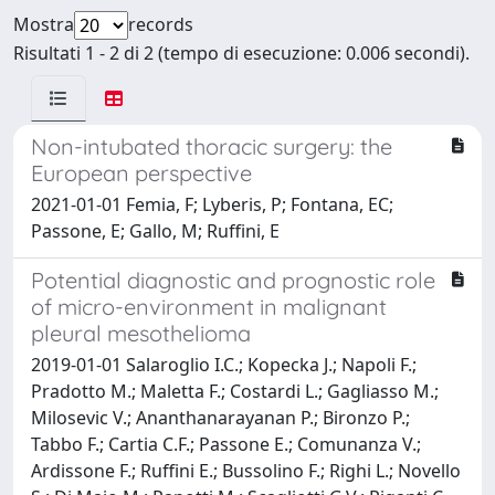
Mostra
records
Risultati 1 - 2 di 2 (tempo di esecuzione: 0.006 secondi).
Non-intubated thoracic surgery: the
European perspective
2021-01-01 Femia, F; Lyberis, P; Fontana, EC;
Passone, E; Gallo, M; Ruffini, E
Potential diagnostic and prognostic role
of micro-environment in malignant
pleural mesothelioma
2019-01-01 Salaroglio I.C.; Kopecka J.; Napoli F.;
Pradotto M.; Maletta F.; Costardi L.; Gagliasso M.;
Milosevic V.; Ananthanarayanan P.; Bironzo P.;
Tabbo F.; Cartia C.F.; Passone E.; Comunanza V.;
Ardissone F.; Ruffini E.; Bussolino F.; Righi L.; Novello