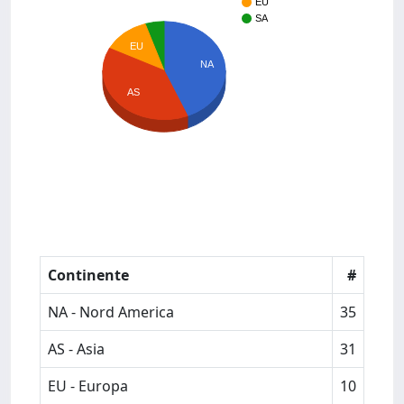
EU
SA
EU
NA
AS
Continente
#
NA - Nord America
35
AS - Asia
31
EU - Europa
10