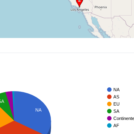
NA
AS
SA
EU
NA
SA
Continent
AF