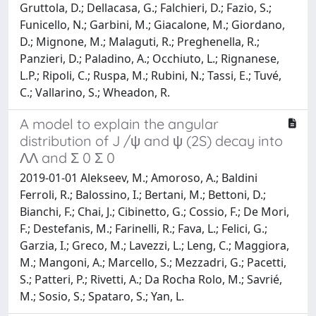
Gruttola, D.; Dellacasa, G.; Falchieri, D.; Fazio, S.;
Funicello, N.; Garbini, M.; Giacalone, M.; Giordano,
D.; Mignone, M.; Malaguti, R.; Preghenella, R.;
Panzieri, D.; Paladino, A.; Occhiuto, L.; Rignanese,
L.P.; Ripoli, C.; Ruspa, M.; Rubini, N.; Tassi, E.; Tuvé,
C.; Vallarino, S.; Wheadon, R.
A model to explain the angular
distribution of J /ψ and ψ (2S) decay into
ΛΛ and Σ 0 Σ 0
2019-01-01 Alekseev, M.; Amoroso, A.; Baldini
Ferroli, R.; Balossino, I.; Bertani, M.; Bettoni, D.;
Bianchi, F.; Chai, J.; Cibinetto, G.; Cossio, F.; De Mori,
F.; Destefanis, M.; Farinelli, R.; Fava, L.; Felici, G.;
Garzia, I.; Greco, M.; Lavezzi, L.; Leng, C.; Maggiora,
M.; Mangoni, A.; Marcello, S.; Mezzadri, G.; Pacetti,
S.; Patteri, P.; Rivetti, A.; Da Rocha Rolo, M.; Savrié,
M.; Sosio, S.; Spataro, S.; Yan, L.