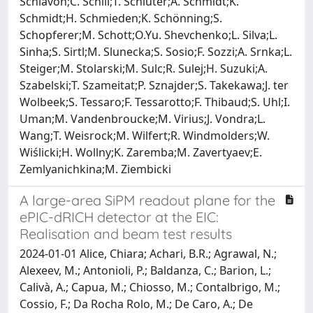
Schiavon;C. Schill;T. Schlüter;A. Schmidt;K.
Schmidt;H. Schmieden;K. Schönning;S.
Schopferer;M. Schott;O.Yu. Shevchenko;L. Silva;L.
Sinha;S. Sirtl;M. Slunecka;S. Sosio;F. Sozzi;A. Srnka;L.
Steiger;M. Stolarski;M. Sulc;R. Sulej;H. Suzuki;A.
Szabelski;T. Szameitat;P. Sznajder;S. Takekawa;J. ter
Wolbeek;S. Tessaro;F. Tessarotto;F. Thibaud;S. Uhl;I.
Uman;M. Vandenbroucke;M. Virius;J. Vondra;L.
Wang;T. Weisrock;M. Wilfert;R. Windmolders;W.
Wiślicki;H. Wollny;K. Zaremba;M. Zavertyaev;E.
Zemlyanichkina;M. Ziembicki
A large-area SiPM readout plane for the
ePIC-dRICH detector at the EIC:
Realisation and beam test results
2024-01-01 Alice, Chiara; Achari, B.R.; Agrawal, N.;
Alexeev, M.; Antonioli, P.; Baldanza, C.; Barion, L.;
Calivà, A.; Capua, M.; Chiosso, M.; Contalbrigo, M.;
Cossio, F.; Da Rocha Rolo, M.; De Caro, A.; De