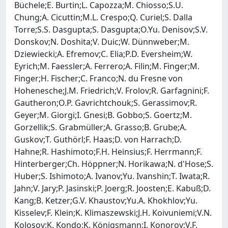
Büchele;E. Burtin;L. Capozza;M. Chiosso;S.U.
Chung;A. Cicuttin;M.L. Crespo;Q. Curiel;S. Dalla
Torre;S.S. Dasgupta;S. Dasgupta;O.Yu. Denisov;S.V.
Donskov;N. Doshita;V. Duic;W. Dünnweber;M.
Dziewiecki;A. Efremov;C. Elia;P.D. Eversheim;W.
Eyrich;M. Faessler;A. Ferrero;A. Filin;M. Finger;M.
Finger;H. Fischer;C. Franco;N. du Fresne von
Hohenesche;J.M. Friedrich;V. Frolov;R. Garfagnini;F.
Gautheron;O.P. Gavrichtchouk;S. Gerassimov;R.
Geyer;M. Giorgi;I. Gnesi;B. Gobbo;S. Goertz;M.
Gorzellik;S. Grabmüller;A. Grasso;B. Grube;A.
Guskov;T. Guthörl;F. Haas;D. von Harrach;D.
Hahne;R. Hashimoto;F.H. Heinsius;F. Herrmann;F.
Hinterberger;Ch. Höppner;N. Horikawa;N. d'Hose;S.
Huber;S. Ishimoto;A. Ivanov;Yu. Ivanshin;T. Iwata;R.
Jahn;V. Jary;P. Jasinski;P. Joerg;R. Joosten;E. Kabuß;D.
Kang;B. Ketzer;G.V. Khaustov;Yu.A. Khokhlov;Yu.
Kisselev;F. Klein;K. Klimaszewski;J.H. Koivuniemi;V.N.
Kolosov;K. Kondo;K. Königsmann;I. Konorov;V.F.