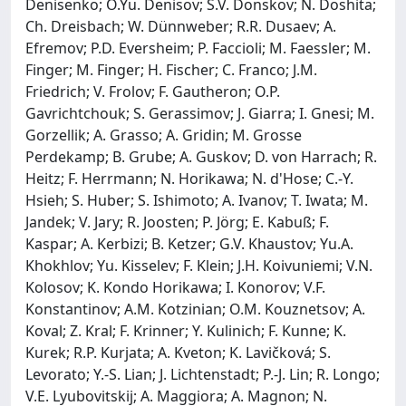
Denisenko; O.Yu. Denisov; S.V. Donskov; N. Doshita;
Ch. Dreisbach; W. Dünnweber; R.R. Dusaev; A.
Efremov; P.D. Eversheim; P. Faccioli; M. Faessler; M.
Finger; M. Finger; H. Fischer; C. Franco; J.M.
Friedrich; V. Frolov; F. Gautheron; O.P.
Gavrichtchouk; S. Gerassimov; J. Giarra; I. Gnesi; M.
Gorzellik; A. Grasso; A. Gridin; M. Grosse
Perdekamp; B. Grube; A. Guskov; D. von Harrach; R.
Heitz; F. Herrmann; N. Horikawa; N. d'Hose; C.-Y.
Hsieh; S. Huber; S. Ishimoto; A. Ivanov; T. Iwata; M.
Jandek; V. Jary; R. Joosten; P. Jörg; E. Kabuß; F.
Kaspar; A. Kerbizi; B. Ketzer; G.V. Khaustov; Yu.A.
Khokhlov; Yu. Kisselev; F. Klein; J.H. Koivuniemi; V.N.
Kolosov; K. Kondo Horikawa; I. Konorov; V.F.
Konstantinov; A.M. Kotzinian; O.M. Kouznetsov; A.
Koval; Z. Kral; F. Krinner; Y. Kulinich; F. Kunne; K.
Kurek; R.P. Kurjata; A. Kveton; K. Lavičková; S.
Levorato; Y.-S. Lian; J. Lichtenstadt; P.-J. Lin; R. Longo;
V.E. Lyubovitskij; A. Maggiora; A. Magnon; N.