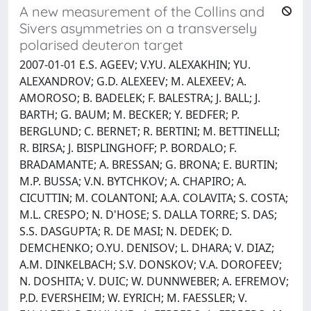
A new measurement of the Collins and
Sivers asymmetries on a transversely
polarised deuteron target
2007-01-01 E.S. AGEEV; V.YU. ALEXAKHIN; YU.
ALEXANDROV; G.D. ALEXEEV; M. ALEXEEV; A.
AMOROSO; B. BADELEK; F. BALESTRA; J. BALL; J.
BARTH; G. BAUM; M. BECKER; Y. BEDFER; P.
BERGLUND; C. BERNET; R. BERTINI; M. BETTINELLI;
R. BIRSA; J. BISPLINGHOFF; P. BORDALO; F.
BRADAMANTE; A. BRESSAN; G. BRONA; E. BURTIN;
M.P. BUSSA; V.N. BYTCHKOV; A. CHAPIRO; A.
CICUTTIN; M. COLANTONI; A.A. COLAVITA; S. COSTA;
M.L. CRESPO; N. D'HOSE; S. DALLA TORRE; S. DAS;
S.S. DASGUPTA; R. DE MASI; N. DEDEK; D.
DEMCHENKO; O.YU. DENISOV; L. DHARA; V. DIAZ;
A.M. DINKELBACH; S.V. DONSKOV; V.A. DOROFEEV;
N. DOSHITA; V. DUIC; W. DUNNWEBER; A. EFREMOV;
P.D. EVERSHEIM; W. EYRICH; M. FAESSLER; V.