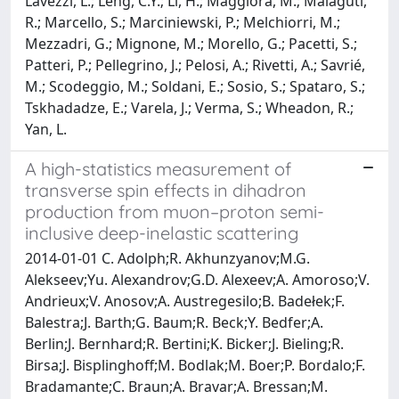
Lavezzi, L.; Leng, C.Y.; Li, H.; Maggiora, M.; Malaguti,
R.; Marcello, S.; Marciniewski, P.; Melchiorri, M.;
Mezzadri, G.; Mignone, M.; Morello, G.; Pacetti, S.;
Patteri, P.; Pellegrino, J.; Pelosi, A.; Rivetti, A.; Savrié,
M.; Scodeggio, M.; Soldani, E.; Sosio, S.; Spataro, S.;
Tskhadadze, E.; Varela, J.; Verma, S.; Wheadon, R.;
Yan, L.
A high-statistics measurement of
transverse spin effects in dihadron
production from muon–proton semi-
inclusive deep-inelastic scattering
2014-01-01 C. Adolph;R. Akhunzyanov;M.G.
Alekseev;Yu. Alexandrov;G.D. Alexeev;A. Amoroso;V.
Andrieux;V. Anosov;A. Austregesilo;B. Badełek;F.
Balestra;J. Barth;G. Baum;R. Beck;Y. Bedfer;A.
Berlin;J. Bernhard;R. Bertini;K. Bicker;J. Bieling;R.
Birsa;J. Bisplinghoff;M. Bodlak;M. Boer;P. Bordalo;F.
Bradamante;C. Braun;A. Bravar;A. Bressan;M.