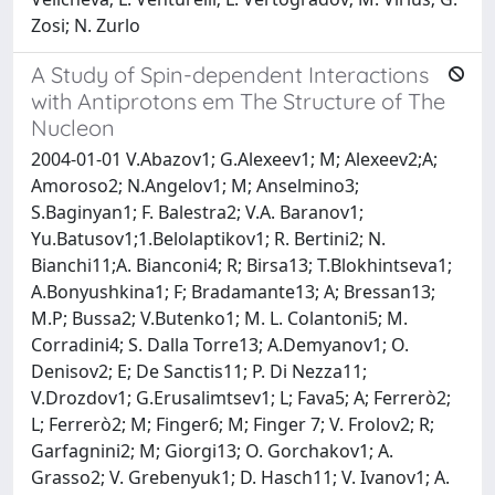
Zosi; N. Zurlo
A Study of Spin-dependent Interactions
with Antiprotons em The Structure of The
Nucleon
2004-01-01 V.Abazov1; G.Alexeev1; M; Alexeev2;A;
Amoroso2; N.Angelov1; M; Anselmino3;
S.Baginyan1; F. Balestra2; V.A. Baranov1;
Yu.Batusov1;1.Belolaptikov1; R. Bertini2; N.
Bianchi11;A. Bianconi4; R; Birsa13; T.Blokhintseva1;
A.Bonyushkina1; F; Bradamante13; A; Bressan13;
M.P; Bussa2; V.Butenko1; M. L. Colantoni5; M.
Corradini4; S. Dalla Torre13; A.Demyanov1; O.
Denisov2; E; De Sanctis11; P. Di Nezza11;
V.Drozdov1; G.Erusalimtsev1; L; Fava5; A; Ferrerò2;
L; Ferrerò2; M; Finger6; M; Finger 7; V. Frolov2; R;
Garfagnini2; M; Giorgi13; O. Gorchakov1; A.
Grasso2; V. Grebenyuk1; D. Hasch11; V. Ivanov1; A.