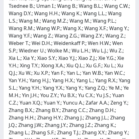
Tsednee B.; Uman I.; Wang B.; Wang B.L.; Wang C.W.;
Wang D.Y.; Wang H.H.; Wang K.; Wang L.L.; Wang
L.S.; Wang M.; Wang M.Z.; Wang M.; Wang P.L.;
Wang R.M.; Wang W.P.; Wang X.; Wang X.F.; Wang Y.;
Wang Y.F.; Wang Z.; Wang Z.G.; Wang Z.Y.; Wang Z.;
Weber T.; Wei D.H.; Weidenkaff P.; Wen H.W.; Wen
S.P.; Wiedner U.; Wolke M.; Wu L.H.; Wu L.J.; Wu Z.;
Xia L.; Xia Y.; Xiao S.Y.; Xiao Y.J.; Xiao Z.J.; Xie Y.G.; Xie
Y.H.; Xing T.Y.; Xiong X.A.; Xiu Q.L.; Xu G.F.; Xu L.; Xu
Q.J.; Xu W.; Xu X.P.; Yan F.; Yan L.; Yan W.B.; Yan W.C.;
Yan Y.H.; Yang H.J.; Yang H.X.; Yang L.; Yang R.X.; Yang
S.L.; Yang Y.H.; Yang Y.X.; Yang Y.; Yang Z.Q.; Ye M.; Ye
M.H.; Yin J.H.; You Z.Y.; Yu B.X.; Yu C.X.; Yu J.S.; Yuan
C.Z.; Yuan X.Q.; Yuan Y.; Yuncu A.; Zafar A.A.; Zeng Y.;
Zhang B.X.; Zhang B.Y.; Zhang C.C.; Zhang D.H.;
Zhang H.H.; Zhang H.Y.; Zhang J.; Zhang J.L.; Zhang
J.Q.; Zhang J.W.; Zhang J.Y.; Zhang J.Z.; Zhang K.;
Zhang L.; Zhang S.F.; Zhang T.J.; Zhang X.Y.; Zhang Y.;