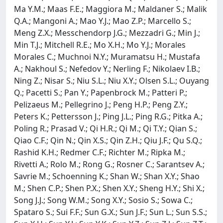
Ma Y.M.; Maas F.E.; Maggiora M.; Maldaner S.; Malik
Q.A.; Mangoni A.; Mao Y.J.; Mao Z.P.; Marcello S.;
Meng Z.X.; Messchendorp J.G.; Mezzadri G.; Min J.;
Min T.J.; Mitchell R.E.; Mo X.H.; Mo Y.J.; Morales
Morales C.; Muchnoi N.Y.; Muramatsu H.; Mustafa
A.; Nakhoul S.; Nefedov Y.; Nerling F.; Nikolaev I.B.;
Ning Z.; Nisar S.; Niu S.L.; Niu X.Y.; Olsen S.L.; Ouyang
Q.; Pacetti S.; Pan Y.; Papenbrock M.; Patteri P.;
Pelizaeus M.; Pellegrino J.; Peng H.P.; Peng Z.Y.;
Peters K.; Pettersson J.; Ping J.L.; Ping R.G.; Pitka A.;
Poling R.; Prasad V.; Qi H.R.; Qi M.; Qi T.Y.; Qian S.;
Qiao C.F.; Qin N.; Qin X.S.; Qin Z.H.; Qiu J.F.; Qu S.Q.;
Rashid K.H.; Redmer C.F.; Richter M.; Ripka M.;
Rivetti A.; Rolo M.; Rong G.; Rosner C.; Sarantsev A.;
Savrie M.; Schoenning K.; Shan W.; Shan X.Y.; Shao
M.; Shen C.P.; Shen P.X.; Shen X.Y.; Sheng H.Y.; Shi X.;
Song J.J.; Song W.M.; Song X.Y.; Sosio S.; Sowa C.;
Spataro S.; Sui F.F.; Sun G.X.; Sun J.F.; Sun L.; Sun S.S.;