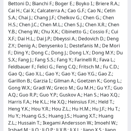
Bettoni D.; Bianchi F.; Boger E.; Boyko I.; Briere R.A.;
Cai H.; Cai X.; Calcaterra A.; Cao G.F.; Cao N.; Cetin
S.A.; Chai J.; Chang J.F.; Chelkov G.; Chen G.; Chen
H.S.; Chen J.C.; Chen M.L.; Chen S.J.; Chen X.R.; Chen
Y.B.; Cheng W.; Chu X.K.; Cibinetto G.; Cossio F.; Cui
X.F.; Dai H.L.; Dai J.P.; Dbeyssi A.; Dedovich D.; Deng
Z.Y.; Denig A.; Denysenko I.; Destefanis M.; De Mori
F.; Ding Y.; Dong C.; Dong J.; Dong L.Y.; Dong M.Y.; Du
S.X.; Fang J.; Fang S.S.; Fang Y.; Farinelli R.; Fava L.;
Feldbauer F.; Felici G.; Feng C.Q.; Fritsch M.; Fu C.D.;
Gao Q.; Gao X.L.; Gao Y.; Gao Y.; Gao Y.G.; Gao Z.;
Garillon B.; Garzia I.; Gilman A.; Goetzen K.; Gong L.;
Gong W.X.; Gradl W.; Greco M.; Gu M.H.; Gu Y.T.; Guo
A.Q.; Guo R.P.; Guo Y.P.; Guskov A.; Han S.; Hao X.Q.;
Harris F.A.; He K.L.; He X.Q.; Heinsius F.H.; Held T.;
Heng Y.K.; Hou Y.R.; Hou Z.L.; Hu H.M.; Hu J.F.; Hu T.;
Hu Y.; Huang G.S.; Huang J.S.; Huang X.T.; Huang
Z.L.; Hussain T.; Ikegami Andersson W.; Imoehl W.;
Irshad M.; Ji Q.; Ji Q.P.; Ji X.B.; Ji X.L.; Jiang X.S.; Jiang