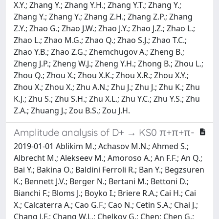
X.Y.; Zhang Y.; Zhang Y.H.; Zhang Y.T.; Zhang Y.;
Zhang Y.; Zhang Y.; Zhang Z.H.; Zhang Z.P.; Zhang
Z.Y.; Zhao G.; Zhao J.W.; Zhao J.Y.; Zhao J.Z.; Zhao L.;
Zhao L.; Zhao M.G.; Zhao Q.; Zhao S.J.; Zhao T.C.;
Zhao Y.B.; Zhao Z.G.; Zhemchugov A.; Zheng B.;
Zheng J.P.; Zheng W.J.; Zheng Y.H.; Zhong B.; Zhou L.;
Zhou Q.; Zhou X.; Zhou X.K.; Zhou X.R.; Zhou X.Y.;
Zhou X.; Zhou X.; Zhu A.N.; Zhu J.; Zhu J.; Zhu K.; Zhu
K.J.; Zhu S.; Zhu S.H.; Zhu X.L.; Zhu Y.C.; Zhu Y.S.; Zhu
Z.A.; Zhuang J.; Zou B.S.; Zou J.H.
Amplitude analysis of D+ → KS0 π+π+π-
2019-01-01 Ablikim M.; Achasov M.N.; Ahmed S.;
Albrecht M.; Alekseev M.; Amoroso A.; An F.F.; An Q.;
Bai Y.; Bakina O.; Baldini Ferroli R.; Ban Y.; Begzsuren
K.; Bennett J.V.; Berger N.; Bertani M.; Bettoni D.;
Bianchi F.; Bloms J.; Boyko I.; Briere R.A.; Cai H.; Cai
X.; Calcaterra A.; Cao G.F.; Cao N.; Cetin S.A.; Chai J.;
Chang J.F.; Chang W.L.; Chelkov G.; Chen; Chen G.;