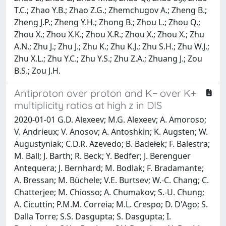
T.C.; Zhao Y.B.; Zhao Z.G.; Zhemchugov A.; Zheng B.;
Zheng J.P.; Zheng Y.H.; Zhong B.; Zhou L.; Zhou Q.;
Zhou X.; Zhou X.K.; Zhou X.R.; Zhou X.; Zhou X.; Zhu
A.N.; Zhu J.; Zhu J.; Zhu K.; Zhu K.J.; Zhu S.H.; Zhu W.J.;
Zhu X.L.; Zhu Y.C.; Zhu Y.S.; Zhu Z.A.; Zhuang J.; Zou
B.S.; Zou J.H.
Antiproton over proton and K− over K+
multiplicity ratios at high z in DIS
2020-01-01 G.D. Alexeev; M.G. Alexeev; A. Amoroso;
V. Andrieux; V. Anosov; A. Antoshkin; K. Augsten; W.
Augustyniak; C.D.R. Azevedo; B. Badełek; F. Balestra;
M. Ball; J. Barth; R. Beck; Y. Bedfer; J. Berenguer
Antequera; J. Bernhard; M. Bodlak; F. Bradamante;
A. Bressan; M. Büchele; V.E. Burtsev; W.-C. Chang; C.
Chatterjee; M. Chiosso; A. Chumakov; S.-U. Chung;
A. Cicuttin; P.M.M. Correia; M.L. Crespo; D. D'Ago; S.
Dalla Torre; S.S. Dasgupta; S. Dasgupta; I.