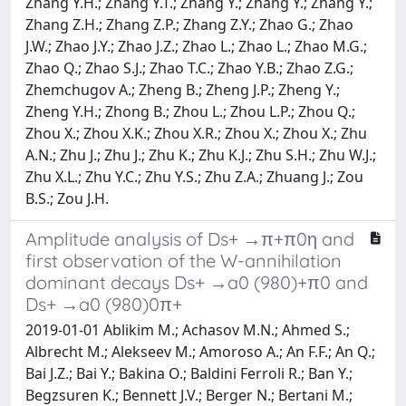
Zhang Y.H.; Zhang Y.T.; Zhang Y.; Zhang Y.; Zhang Y.;
Zhang Z.H.; Zhang Z.P.; Zhang Z.Y.; Zhao G.; Zhao
J.W.; Zhao J.Y.; Zhao J.Z.; Zhao L.; Zhao L.; Zhao M.G.;
Zhao Q.; Zhao S.J.; Zhao T.C.; Zhao Y.B.; Zhao Z.G.;
Zhemchugov A.; Zheng B.; Zheng J.P.; Zheng Y.;
Zheng Y.H.; Zhong B.; Zhou L.; Zhou L.P.; Zhou Q.;
Zhou X.; Zhou X.K.; Zhou X.R.; Zhou X.; Zhou X.; Zhu
A.N.; Zhu J.; Zhu J.; Zhu K.; Zhu K.J.; Zhu S.H.; Zhu W.J.;
Zhu X.L.; Zhu Y.C.; Zhu Y.S.; Zhu Z.A.; Zhuang J.; Zou
B.S.; Zou J.H.
Amplitude analysis of Ds+ →π+π0η and
first observation of the W-annihilation
dominant decays Ds+ →a0 (980)+π0 and
Ds+ →a0 (980)0π+
2019-01-01 Ablikim M.; Achasov M.N.; Ahmed S.;
Albrecht M.; Alekseev M.; Amoroso A.; An F.F.; An Q.;
Bai J.Z.; Bai Y.; Bakina O.; Baldini Ferroli R.; Ban Y.;
Begzsuren K.; Bennett J.V.; Berger N.; Bertani M.;