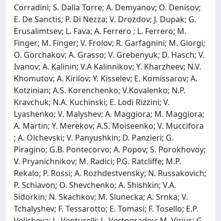
Corradini; S. Dalla Torre; A. Demyanov; O. Denisov;
E. De Sanctis; P. Di Nezza; V. Drozdov; J. Dupak; G.
Erusalimtsev; L. Fava; A. Ferrero ; L. Ferrero; M.
Finger; M. Finger; V. Frolov; R. Garfagnini; M. Giorgi;
O. Gorchakov; A. Grasso; V. Grebenyuk; D. Hasch; V.
Ivanov; A. Kalinin; V.A Kalinnikov; Y. Kharzheev; N.V.
Khomutov; A. Kirilov; Y. Kisselev; E. Komissarov; A.
Kotzinian; A.S. Korenchenko; V.Kovalenko; N.P.
Kravchuk; N.A. Kuchinski; E. Lodi Rizzini; V.
Lyashenko; V. Malyshev; A. Maggiora; M. Maggiora;
A. Martin; Y. Merekov; A.S. Moiseenko; V. Muccifora
; A. Olchevski; V. Panyushkin; D. Panzieri; G.
Piragino; G.B. Pontecorvo; A. Popov; S. Porokhovoy;
V. Pryanichnikov; M. Radici; P.G. Ratcliffe; M.P.
Rekalo; P. Rossi; A. Rozhdestvensky; N. Russakovich;
P. Schiavon; O. Shevchenko; A. Shishkin; V.A.
Sidorkin; N. Skachkov; M. Slunecka; A. Srnka; V.
Tchalyshev; F. Tessarotto; E. Tomasi; F. Tosello; E.P.
Velicheva; L. Venturelli; L. Vertogradov; M. Virius; G.