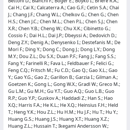
Bettoni D.; Bianchi F.; Boger E.; Boyko I.; Briere R.A.;
Cai H.; Cai X.; Calcaterra A.; Cao G.F.; Cetin S.A.; Chai
J.; Chang J.F.; Chang W.L.; Chelkov G.; Chen G.; Chen
H.S.; Chen J.C.; Chen M.L.; Chen P.L.; Chen S.J.; Chen
X.R.; Chen Y.B.; Cheng W.; Chu X.K.; Cibinetto G.;
Cossio F.; Dai H.L.; Dai J.P.; Dbeyssi A.; Dedovich D.;
Deng Z.Y.; Denig A.; Denysenko I.; Destefanis M.; De
Mori F.; Ding Y.; Dong C.; Dong J.; Dong L.Y.; Dong
M.Y.; Dou Z.L.; Du S.X.; Duan P.F.; Fang J.; Fang S.S.;
Fang Y.; Farinelli R.; Fava L.; Feldbauer F.; Felici G.;
Feng C.Q.; Fritsch M.; Fu C.D.; Gao Q.; Gao X.L.; Gao
Y.; Gao Y.G.; Gao Z.; Garillon B.; Garzia I.; Gilman A.;
Goetzen K.; Gong L.; Gong W.X.; Gradl W.; Greco M.;
Gu L.M.; Gu M.H.; Gu Y.T.; Guo A.Q.; Guo L.B.; Guo
R.P.; Guo Y.P.; Guskov A.; Haddadi Z.; Han S.; Hao
X.Q.; Harris F.A.; He K.L.; He X.Q.; Heinsius F.H.; Held
T.; Heng Y.K.; Hou Z.L.; Hu H.M.; Hu J.F.; Hu T.; Hu Y.;
Huang G.S.; Huang J.S.; Huang X.T.; Huang X.Z.;
Huang Z.L.; Hussain T.; Ikegami Andersson W.;