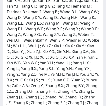
Sun X.H.; Sun Y.J.; Sun Y.K.; Sun Y.Z.; Sun Z.J.; Sun Z.T.;
Tan Y.T.; Tang C.J.; Tang G.Y.; Tang X.; Tiemens M.;
Tsednee B.; Uman I.; Wang B.; Wang B.L.; Wang C.W.;
Wang D.; Wang D.Y.; Wang D.; Wang H.H.; Wang K.;
Wang L.L.; Wang L.S.; Wang M.; Wang M.; Wang P.;
Wang P.L.; Wang W.P.; Wang X.F.; Wang Y.; Wang Y.F.;
Wang Z.; Wang Z.G.; Wang Z.Y.; Wang Z.; Weber T.;
Wei D.H.; Weidenkaff P.; Wen S.P.; Wiedner U.; Wolke
M.; Wu L.H.; Wu L.J.; Wu Z.; Xia L.; Xia X.; Xia Y.; Xiao
D.; Xiao Y.J.; Xiao Z.J.; Xie Y.G.; Xie Y.H.; Xiong X.A.; Xiu
Q.L.; Xu G.F.; Xu J.J.; Xu L.; Xu Q.J.; Xu X.P.; Yan F.; Yan L.;
Yan W.B.; Yan W.C.; Yan Y.H.; Yang H.J.; Yang H.X.;
Yang L.; Yang R.X.; Yang S.L.; Yang Y.H.; Yang Y.X.;
Yang Y.; Yang Z.Q.; Ye M.; Ye M.H.; Yin J.H.; You Z.Y.; Yu
B.X.; Yu C.X.; Yu J.S.; Yu J.S.; Yuan C.Z.; Yuan Y.; Yuncu
A.; Zafar A.A.; Zeng Y.; Zhang B.X.; Zhang B.Y.; Zhang
C.C.; Zhang D.H.; Zhang H.H.; Zhang H.Y.; Zhang J.;
Zhang J.L.; Zhang J.Q.; Zhang J.W.; Zhang J.Y.; Zhang
J.Z.; Zhang K.; Zhang L.; Zhang S.F.; Zhang T.J.; Zhang