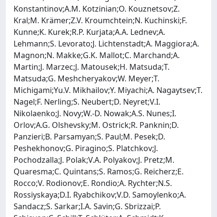
Konstantinov;A.M. Kotzinian;O. Kouznetsov;Z.
Kral;M. Krämer;Z.V. Kroumchtein;N. Kuchinski;F.
Kunne;K. Kurek;R.P. Kurjata;A.A. Lednev;A.
Lehmann;S. Levorato;J. Lichtenstadt;A. Maggiora;A.
Magnon;N. Makke;G.K. Mallot;C. Marchand;A.
Martin;J. Marzec;J. Matousek;H. Matsuda;T.
Matsuda;G. Meshcheryakov;W. Meyer;T.
Michigami;Yu.V. Mikhailov;Y. Miyachi;A. Nagaytsev;T.
Nagel;F. Nerling;S. Neubert;D. Neyret;V.I.
Nikolaenko;J. Novy;W.-D. Nowak;A.S. Nunes;I.
Orlov;A.G. Olshevsky;M. Ostrick;R. Panknin;D.
Panzieri;B. Parsamyan;S. Paul;M. Pesek;D.
Peshekhonov;G. Piragino;S. Platchkov;J.
Pochodzalla;J. Polak;V.A. Polyakov;J. Pretz;M.
Quaresma;C. Quintans;S. Ramos;G. Reicherz;E.
Rocco;V. Rodionov;E. Rondio;A. Rychter;N.S.
Rossiyskaya;D.I. Ryabchikov;V.D. Samoylenko;A.
Sandacz;S. Sarkar;I.A. Savin;G. Sbrizzai;P.