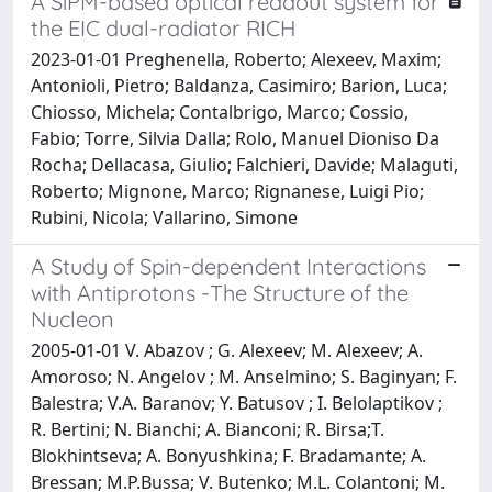
A SiPM-based optical readout system for
the EIC dual-radiator RICH
2023-01-01 Preghenella, Roberto; Alexeev, Maxim;
Antonioli, Pietro; Baldanza, Casimiro; Barion, Luca;
Chiosso, Michela; Contalbrigo, Marco; Cossio,
Fabio; Torre, Silvia Dalla; Rolo, Manuel Dioniso Da
Rocha; Dellacasa, Giulio; Falchieri, Davide; Malaguti,
Roberto; Mignone, Marco; Rignanese, Luigi Pio;
Rubini, Nicola; Vallarino, Simone
A Study of Spin-dependent Interactions
with Antiprotons -The Structure of the
Nucleon
2005-01-01 V. Abazov ; G. Alexeev; M. Alexeev; A.
Amoroso; N. Angelov ; M. Anselmino; S. Baginyan; F.
Balestra; V.A. Baranov; Y. Batusov ; I. Belolaptikov ;
R. Bertini; N. Bianchi; A. Bianconi; R. Birsa;T.
Blokhintseva; A. Bonyushkina; F. Bradamante; A.
Bressan; M.P.Bussa; V. Butenko; M.L. Colantoni; M.