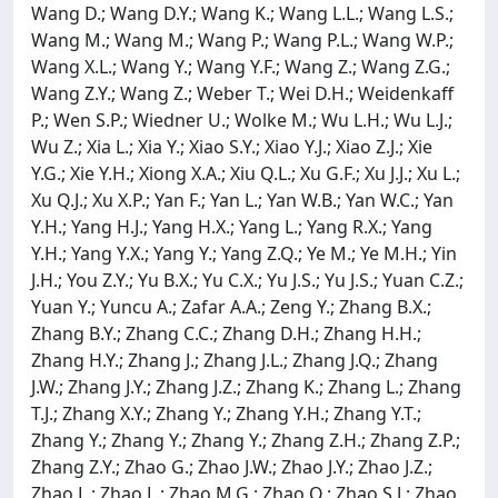
Wang D.; Wang D.Y.; Wang K.; Wang L.L.; Wang L.S.;
Wang M.; Wang M.; Wang P.; Wang P.L.; Wang W.P.;
Wang X.L.; Wang Y.; Wang Y.F.; Wang Z.; Wang Z.G.;
Wang Z.Y.; Wang Z.; Weber T.; Wei D.H.; Weidenkaff
P.; Wen S.P.; Wiedner U.; Wolke M.; Wu L.H.; Wu L.J.;
Wu Z.; Xia L.; Xia Y.; Xiao S.Y.; Xiao Y.J.; Xiao Z.J.; Xie
Y.G.; Xie Y.H.; Xiong X.A.; Xiu Q.L.; Xu G.F.; Xu J.J.; Xu L.;
Xu Q.J.; Xu X.P.; Yan F.; Yan L.; Yan W.B.; Yan W.C.; Yan
Y.H.; Yang H.J.; Yang H.X.; Yang L.; Yang R.X.; Yang
Y.H.; Yang Y.X.; Yang Y.; Yang Z.Q.; Ye M.; Ye M.H.; Yin
J.H.; You Z.Y.; Yu B.X.; Yu C.X.; Yu J.S.; Yu J.S.; Yuan C.Z.;
Yuan Y.; Yuncu A.; Zafar A.A.; Zeng Y.; Zhang B.X.;
Zhang B.Y.; Zhang C.C.; Zhang D.H.; Zhang H.H.;
Zhang H.Y.; Zhang J.; Zhang J.L.; Zhang J.Q.; Zhang
J.W.; Zhang J.Y.; Zhang J.Z.; Zhang K.; Zhang L.; Zhang
T.J.; Zhang X.Y.; Zhang Y.; Zhang Y.H.; Zhang Y.T.;
Zhang Y.; Zhang Y.; Zhang Y.; Zhang Z.H.; Zhang Z.P.;
Zhang Z.Y.; Zhao G.; Zhao J.W.; Zhao J.Y.; Zhao J.Z.;
Zhao L.; Zhao L.; Zhao M.G.; Zhao Q.; Zhao S.J.; Zhao