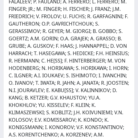
FALALEEV; P. FAULAND; A. FERRERO; L. FERRERO; M.
FINGER; JR.; M. FINGER; H. FISCHER; J. FRANZ; J.M.
FRIEDRICH; V. FROLOV; U. FUCHS; R. GARFAGNINI; F.
GAUTHERON; O.P. GAVRICHTCHOUK; S.
GERASSIMOV; R. GEYER; M. GIORGI; B. GOBBO; S.
GOERTZ; A.M. GORIN; O.A. GRAJEK; A. GRASSO; B.
GRUBE; A. GUSKOV; F. HAAS; J. HANNAPPEL; D. VON
HARRACH; T. HASEGAWA; S. HEDICKE; F.H. HEINSIUS;
R. HERMANN; C. HE[SS]; F. HINTERBERGER; M. VON
HODENBERG; N. HORIKAWA; S. HORIKAWA; I. HORN;
C. ILGNER; A.I. IOUKAEV; S. ISHIMOTO; I. IVANCHIN;
O. IVANOV; T. IWATA; R. JAHN; A. JANATA; R. JOOSTEN;
N.I. JOURAVLEV; E. KABU[SS]; V. KALINNIKOV; D.
KANG; B. KETZER; G.V. KHAUSTOV; YU.A.
KHOKHLOV; YU. KISSELEV; F. KLEIN; K.
KLIMASZEWSKI; S. KOBLITZ; J.H. KOIVUNIEMI; V.N.
KOLOSOV; E.V. KOMISSAROV; K. KONDO; K.
KONIGSMANN; I. KONOROV; V.F. KONSTANTINOV;
A.S. KORENTCHENKO; A. KORZENEV; A.M.