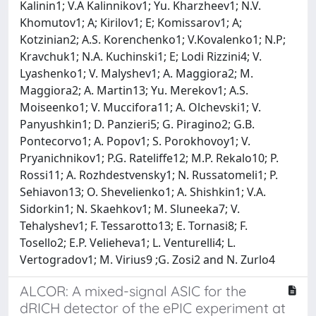
Kalinin1; V.A Kalinnikov1; Yu. Kharzheev1; N.V.
Khomutov1; A; Kirilov1; E; Komissarov1; A;
Kotzinian2; A.S. Korenchenko1; V.Kovalenko1; N.P;
Kravchuk1; N.A. Kuchinski1; E; Lodi Rizzini4; V.
Lyashenko1; V. Malyshev1; A. Maggiora2; M.
Maggiora2; A. Martin13; Yu. Merekov1; A.S.
Moiseenko1; V. Muccifora11; A. Olchevski1; V.
Panyushkin1; D. Panzieri5; G. Piragino2; G.B.
Pontecorvo1; A. Popov1; S. Porokhovoy1; V.
Pryanichnikov1; P.G. Rateliffe12; M.P. Rekalo10; P.
Rossi11; A. Rozhdestvensky1; N. Russatomeli1; P.
Sehiavon13; O. Shevelienko1; A. Shishkin1; V.A.
Sidorkin1; N. Skaehkov1; M. Sluneeka7; V.
Tehalyshev1; F. Tessarotto13; E. Tornasi8; F.
Tosello2; E.P. Velieheva1; L. Venturelli4; L.
Vertogradov1; M. Virius9 ;G. Zosi2 and N. Zurlo4
ALCOR: A mixed-signal ASIC for the
dRICH detector of the ePIC experiment at