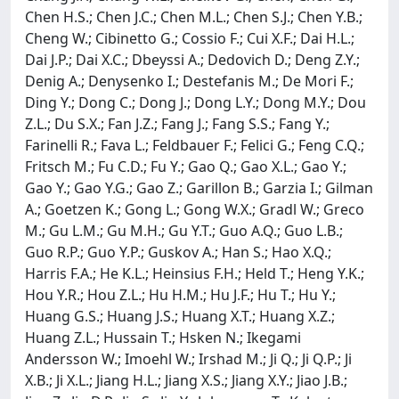
Chen H.S.; Chen J.C.; Chen M.L.; Chen S.J.; Chen Y.B.;
Cheng W.; Cibinetto G.; Cossio F.; Cui X.F.; Dai H.L.;
Dai J.P.; Dai X.C.; Dbeyssi A.; Dedovich D.; Deng Z.Y.;
Denig A.; Denysenko I.; Destefanis M.; De Mori F.;
Ding Y.; Dong C.; Dong J.; Dong L.Y.; Dong M.Y.; Dou
Z.L.; Du S.X.; Fan J.Z.; Fang J.; Fang S.S.; Fang Y.;
Farinelli R.; Fava L.; Feldbauer F.; Felici G.; Feng C.Q.;
Fritsch M.; Fu C.D.; Fu Y.; Gao Q.; Gao X.L.; Gao Y.;
Gao Y.; Gao Y.G.; Gao Z.; Garillon B.; Garzia I.; Gilman
A.; Goetzen K.; Gong L.; Gong W.X.; Gradl W.; Greco
M.; Gu L.M.; Gu M.H.; Gu Y.T.; Guo A.Q.; Guo L.B.;
Guo R.P.; Guo Y.P.; Guskov A.; Han S.; Hao X.Q.;
Harris F.A.; He K.L.; Heinsius F.H.; Held T.; Heng Y.K.;
Hou Y.R.; Hou Z.L.; Hu H.M.; Hu J.F.; Hu T.; Hu Y.;
Huang G.S.; Huang J.S.; Huang X.T.; Huang X.Z.;
Huang Z.L.; Hussain T.; Hsken N.; Ikegami
Andersson W.; Imoehl W.; Irshad M.; Ji Q.; Ji Q.P.; Ji
X.B.; Ji X.L.; Jiang H.L.; Jiang X.S.; Jiang X.Y.; Jiao J.B.;