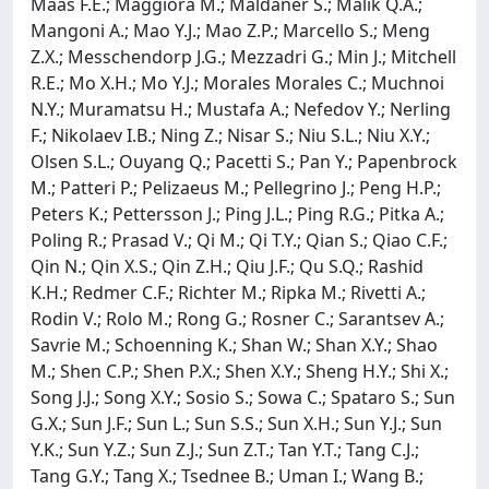
Maas F.E.; Maggiora M.; Maldaner S.; Malik Q.A.;
Mangoni A.; Mao Y.J.; Mao Z.P.; Marcello S.; Meng
Z.X.; Messchendorp J.G.; Mezzadri G.; Min J.; Mitchell
R.E.; Mo X.H.; Mo Y.J.; Morales Morales C.; Muchnoi
N.Y.; Muramatsu H.; Mustafa A.; Nefedov Y.; Nerling
F.; Nikolaev I.B.; Ning Z.; Nisar S.; Niu S.L.; Niu X.Y.;
Olsen S.L.; Ouyang Q.; Pacetti S.; Pan Y.; Papenbrock
M.; Patteri P.; Pelizaeus M.; Pellegrino J.; Peng H.P.;
Peters K.; Pettersson J.; Ping J.L.; Ping R.G.; Pitka A.;
Poling R.; Prasad V.; Qi M.; Qi T.Y.; Qian S.; Qiao C.F.;
Qin N.; Qin X.S.; Qin Z.H.; Qiu J.F.; Qu S.Q.; Rashid
K.H.; Redmer C.F.; Richter M.; Ripka M.; Rivetti A.;
Rodin V.; Rolo M.; Rong G.; Rosner C.; Sarantsev A.;
Savrie M.; Schoenning K.; Shan W.; Shan X.Y.; Shao
M.; Shen C.P.; Shen P.X.; Shen X.Y.; Sheng H.Y.; Shi X.;
Song J.J.; Song X.Y.; Sosio S.; Sowa C.; Spataro S.; Sun
G.X.; Sun J.F.; Sun L.; Sun S.S.; Sun X.H.; Sun Y.J.; Sun
Y.K.; Sun Y.Z.; Sun Z.J.; Sun Z.T.; Tan Y.T.; Tang C.J.;
Tang G.Y.; Tang X.; Tsednee B.; Uman I.; Wang B.;