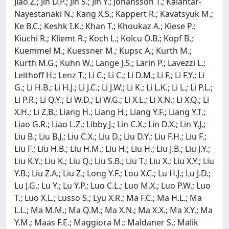
Jiao Z.; Jin D.P.; Jin S.; Jin Y.; Johansson T.; Kalantar-
Nayestanaki N.; Kang X.S.; Kappert R.; Kavatsyuk M.;
Ke B.C.; Keshk I.K.; Khan T.; Khoukaz A.; Kiese P.;
Kiuchi R.; Kliemt R.; Koch L.; Kolcu O.B.; Kopf B.;
Kuemmel M.; Kuessner M.; Kupsc A.; Kurth M.;
Kurth M.G.; Kuhn W.; Lange J.S.; Larin P.; Lavezzi L.;
Leithoff H.; Lenz T.; Li C.; Li C.; Li D.M.; Li F.; Li F.Y.; Li
G.; Li H.B.; Li H.J.; Li J.C.; Li J.W.; Li K.; Li L.K.; Li L.; Li P.L.;
Li P.R.; Li Q.Y.; Li W.D.; Li W.G.; Li X.L.; Li X.N.; Li X.Q.; Li
X.H.; Li Z.B.; Liang H.; Liang H.; Liang Y.F.; Liang Y.T.;
Liao G.R.; Liao L.Z.; Libby J.; Lin C.X.; Lin D.X.; Lin Y.J.;
Liu B.; Liu B.J.; Liu C.X.; Liu D.; Liu D.Y.; Liu F.H.; Liu F.;
Liu F.; Liu H.B.; Liu H.M.; Liu H.; Liu H.; Liu J.B.; Liu J.Y.;
Liu K.Y.; Liu K.; Liu Q.; Liu S.B.; Liu T.; Liu X.; Liu X.Y.; Liu
Y.B.; Liu Z.A.; Liu Z.; Long Y.F.; Lou X.C.; Lu H.J.; Lu J.D.;
Lu J.G.; Lu Y.; Lu Y.P.; Luo C.L.; Luo M.X.; Luo P.W.; Luo
T.; Luo X.L.; Lusso S.; Lyu X.R.; Ma F.C.; Ma H.L.; Ma
L.L.; Ma M.M.; Ma Q.M.; Ma X.N.; Ma X.X.; Ma X.Y.; Ma
Y.M.; Maas F.E.; Maggiora M.; Maldaner S.; Malik