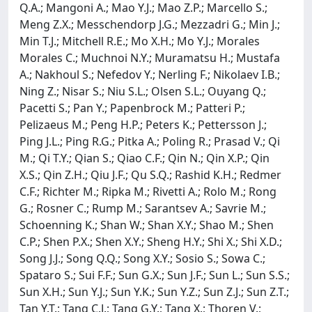
Q.A.; Mangoni A.; Mao Y.J.; Mao Z.P.; Marcello S.;
Meng Z.X.; Messchendorp J.G.; Mezzadri G.; Min J.;
Min T.J.; Mitchell R.E.; Mo X.H.; Mo Y.J.; Morales
Morales C.; Muchnoi N.Y.; Muramatsu H.; Mustafa
A.; Nakhoul S.; Nefedov Y.; Nerling F.; Nikolaev I.B.;
Ning Z.; Nisar S.; Niu S.L.; Olsen S.L.; Ouyang Q.;
Pacetti S.; Pan Y.; Papenbrock M.; Patteri P.;
Pelizaeus M.; Peng H.P.; Peters K.; Pettersson J.;
Ping J.L.; Ping R.G.; Pitka A.; Poling R.; Prasad V.; Qi
M.; Qi T.Y.; Qian S.; Qiao C.F.; Qin N.; Qin X.P.; Qin
X.S.; Qin Z.H.; Qiu J.F.; Qu S.Q.; Rashid K.H.; Redmer
C.F.; Richter M.; Ripka M.; Rivetti A.; Rolo M.; Rong
G.; Rosner C.; Rump M.; Sarantsev A.; Savrie M.;
Schoenning K.; Shan W.; Shan X.Y.; Shao M.; Shen
C.P.; Shen P.X.; Shen X.Y.; Sheng H.Y.; Shi X.; Shi X.D.;
Song J.J.; Song Q.Q.; Song X.Y.; Sosio S.; Sowa C.;
Spataro S.; Sui F.F.; Sun G.X.; Sun J.F.; Sun L.; Sun S.S.;
Sun X.H.; Sun Y.J.; Sun Y.K.; Sun Y.Z.; Sun Z.J.; Sun Z.T.;
Tan Y.T.; Tang C.J.; Tang G.Y.; Tang X.; Thoren V.;