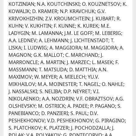
KOTZINIAN; N.A. KOUTCHINSKI; O. KOUZNETSOV; K.
KOWALIK; D. KRAMER; N.P. KRAVCHUK; G.V.
KRIVOKHIZHIN; Z.V. KROUMCHTEIN; J. KUBART; R.
KUHN; V. KUKHTIN; F. KUNNE; K. KUREK; M.E.
LADYGIN; M. LAMANNA; J.M. LE GOFF; M. LEBERIG;
A.A. LEDNEV; A. LEHMANN; J. LICHTENSTADT; T.
LISKA; I. LUDWIG; A. MAGGIORA; M. MAGGIORA; A.
MAGNON; G.K. MALLOT; C. MARCHAND; J.
MARRONCLE; A. MARTIN; J. MARZEC; L. MASEK; F.
MASSMANN; T. MATSUDA; D. MATTHIA; A.N.
MAXIMOV; W. MEYER; A. MIELECH; YU.V.
MIKHAILOV; M.A. MOINESTER; T. NAGEL; O. NAHLE;
J. NASSALSKI; S. NELIBA; D.P. NEYRET; V.I.
NIKOLAENKO; A.A. NOZDRIN; V.F. OBRAZTSOV; A.G.
OLSHEVSKY; M. OSTRICK; A. PADEE; P. PAGANO; S.
PANEBIANCO; D. PANZIERI; S. PAUL; D.V.
PESHEKHONOV; V.D. PESHEKHONOV; G. PIRAGINO;
S. PLATCHKOV; K. PLATZER; J. POCHODZALLA; J.
POLAK; V.A. POLYAKOV; G. PONTECORVO; A.A.