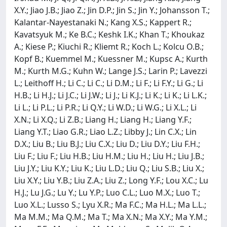
X.Y.; Jiao J.B.; Jiao Z.; Jin D.P.; Jin S.; Jin Y.; Johansson T.;
Kalantar-Nayestanaki N.; Kang X.S.; Kappert R.;
Kavatsyuk M.; Ke B.C.; Keshk I.K.; Khan T.; Khoukaz
A.; Kiese P.; Kiuchi R.; Kliemt R.; Koch L.; Kolcu O.B.;
Kopf B.; Kuemmel M.; Kuessner M.; Kupsc A.; Kurth
M.; Kurth M.G.; Kuhn W.; Lange J.S.; Larin P.; Lavezzi
L.; Leithoff H.; Li C.; Li C.; Li D.M.; Li F.; Li F.Y.; Li G.; Li
H.B.; Li H.J.; Li J.C.; Li J.W.; Li J.; Li K.J.; Li K.; Li K.; Li L.K.;
Li L.; Li P.L.; Li P.R.; Li Q.Y.; Li W.D.; Li W.G.; Li X.L.; Li
X.N.; Li X.Q.; Li Z.B.; Liang H.; Liang H.; Liang Y.F.;
Liang Y.T.; Liao G.R.; Liao L.Z.; Libby J.; Lin C.X.; Lin
D.X.; Liu B.; Liu B.J.; Liu C.X.; Liu D.; Liu D.Y.; Liu F.H.;
Liu F.; Liu F.; Liu H.B.; Liu H.M.; Liu H.; Liu H.; Liu J.B.;
Liu J.Y.; Liu K.Y.; Liu K.; Liu L.D.; Liu Q.; Liu S.B.; Liu X.;
Liu X.Y.; Liu Y.B.; Liu Z.A.; Liu Z.; Long Y.F.; Lou X.C.; Lu
H.J.; Lu J.G.; Lu Y.; Lu Y.P.; Luo C.L.; Luo M.X.; Luo T.;
Luo X.L.; Lusso S.; Lyu X.R.; Ma F.C.; Ma H.L.; Ma L.L.;
Ma M.M.; Ma Q.M.; Ma T.; Ma X.N.; Ma X.Y.; Ma Y.M.;