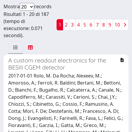
Mostra
records
Risultati 1 - 20 di 187
(tempo di
1
2
3
4
5
6
7
8
9
10
esecuzione: 0.071
secondi).
A custom readout electronics for the
BESIII CGEM detector
2017-01-01 Rolo, M. Da Rocha; Alexeev, M.;
Amoroso, A.; Ferroli, R. Baldini; Bertani, M.; Bettoni,
D.; Bianchi, F.; Bugalho, R.; Calcaterra, A.; Canale, N.;
Capodiferro, M.; Carassiti, V.; Cerioni, S.; Chai, J.Y.;
Chiozzi, S.; Cibinetto, G.; Cossio, F.; Ramusino, A.
Cotta; Mori, F. De; Destefanis, M.; Francesco, A. Di;
Dong, J.; Evangelisti, F.; Farinelli, R.; Fava, L.; Felici, G.;
Fioravanti, E.; Garzia, I.; Gatta, M.; Greco, M.;