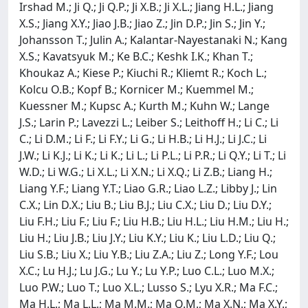
Irshad M.; Ji Q.; Ji Q.P.; Ji X.B.; Ji X.L.; Jiang H.L.; Jiang
X.S.; Jiang X.Y.; Jiao J.B.; Jiao Z.; Jin D.P.; Jin S.; Jin Y.;
Johansson T.; Julin A.; Kalantar-Nayestanaki N.; Kang
X.S.; Kavatsyuk M.; Ke B.C.; Keshk I.K.; Khan T.;
Khoukaz A.; Kiese P.; Kiuchi R.; Kliemt R.; Koch L.;
Kolcu O.B.; Kopf B.; Kornicer M.; Kuemmel M.;
Kuessner M.; Kupsc A.; Kurth M.; Kuhn W.; Lange
J.S.; Larin P.; Lavezzi L.; Leiber S.; Leithoff H.; Li C.; Li
C.; Li D.M.; Li F.; Li F.Y.; Li G.; Li H.B.; Li H.J.; Li J.C.; Li
J.W.; Li K.J.; Li K.; Li K.; Li L.; Li P.L.; Li P.R.; Li Q.Y.; Li T.; Li
W.D.; Li W.G.; Li X.L.; Li X.N.; Li X.Q.; Li Z.B.; Liang H.;
Liang Y.F.; Liang Y.T.; Liao G.R.; Liao L.Z.; Libby J.; Lin
C.X.; Lin D.X.; Liu B.; Liu B.J.; Liu C.X.; Liu D.; Liu D.Y.;
Liu F.H.; Liu F.; Liu F.; Liu H.B.; Liu H.L.; Liu H.M.; Liu H.;
Liu H.; Liu J.B.; Liu J.Y.; Liu K.Y.; Liu K.; Liu L.D.; Liu Q.;
Liu S.B.; Liu X.; Liu Y.B.; Liu Z.A.; Liu Z.; Long Y.F.; Lou
X.C.; Lu H.J.; Lu J.G.; Lu Y.; Lu Y.P.; Luo C.L.; Luo M.X.;
Luo P.W.; Luo T.; Luo X.L.; Lusso S.; Lyu X.R.; Ma F.C.;
Ma H.L.; Ma L.L.; Ma M.M.; Ma Q.M.; Ma X.N.; Ma X.Y.;