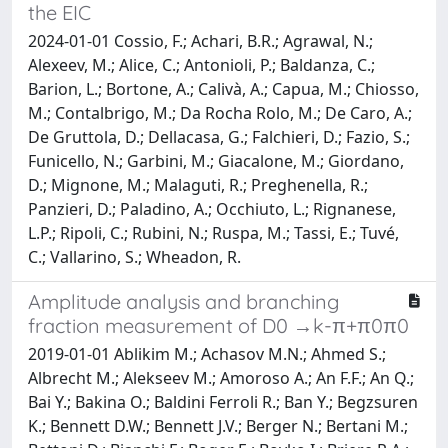
the EIC
2024-01-01 Cossio, F.; Achari, B.R.; Agrawal, N.;
Alexeev, M.; Alice, C.; Antonioli, P.; Baldanza, C.;
Barion, L.; Bortone, A.; Calivà, A.; Capua, M.; Chiosso,
M.; Contalbrigo, M.; Da Rocha Rolo, M.; De Caro, A.;
De Gruttola, D.; Dellacasa, G.; Falchieri, D.; Fazio, S.;
Funicello, N.; Garbini, M.; Giacalone, M.; Giordano,
D.; Mignone, M.; Malaguti, R.; Preghenella, R.;
Panzieri, D.; Paladino, A.; Occhiuto, L.; Rignanese,
L.P.; Ripoli, C.; Rubini, N.; Ruspa, M.; Tassi, E.; Tuvé,
C.; Vallarino, S.; Wheadon, R.
Amplitude analysis and branching
fraction measurement of D0 →k-π+π0π0
2019-01-01 Ablikim M.; Achasov M.N.; Ahmed S.;
Albrecht M.; Alekseev M.; Amoroso A.; An F.F.; An Q.;
Bai Y.; Bakina O.; Baldini Ferroli R.; Ban Y.; Begzsuren
K.; Bennett D.W.; Bennett J.V.; Berger N.; Bertani M.;