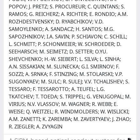
POPOV; J. PRETZ; S. PROCUREUR; C. QUINTANS; S.
RAMOS; G. REICHERZ; A. RICHTER; E. RONDIO; A.M.
ROZHDESTVENSKY; D. RYABCHIKOV; V.D.
SAMOYLENKO; A. SANDACZ; H. SANTOS; M.G.
SAPOZHNIKOV; I.A. SAVIN; P. SCHIAVON; C. SCHILL;
L. SCHMITT; P. SCHONMEIER; W. SCHROEDER; D.
SEEHARSCH; M. SEIMETZ; D. SETTER; O.YU.
SHEVCHENKO; H.-W. SIEBERT; L. SILVA; L. SINHA;
A.N. SISSAKIAN; M. SLUNECKA; G.I. SMIRNOV; F.
SOZZI; A. SRNKA; F. STINZING; M. STOLARSKI; V.P.
SUGONYAEV; M. SULC; R. SULEJ; V.V. TCHALISHEV; S.
TESSARO; F. TESSAROTTO; A. TEUFEL; L.G.
TKATCHEV; T. TOEDA; S. TRIPPEL; G. VENUGOPAL; M.
VIRIUS; N.V. VLASSOV; M. WAGNER; R. WEBB; E.
WEISE; Q. WEITZEL; R. WINDMOLDERS; W. WISLICKI;
A.M. ZANETTI; K. ZAREMBA; M. ZAVERTYAEV; J. ZHAO;
R. ZIEGLER; A. ZVYAGIN