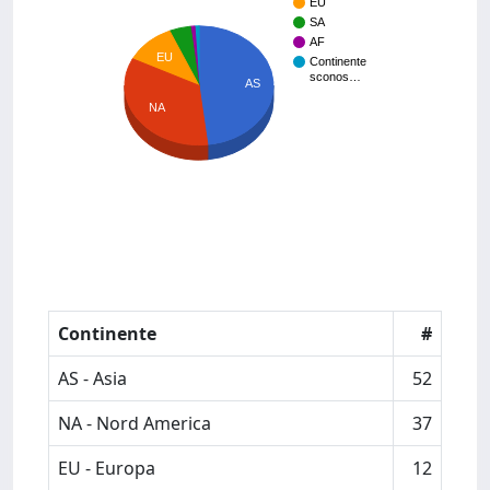
EU
SA
AF
EU
Continente
sconos…
AS
NA
Continente
#
AS - Asia
52
NA - Nord America
37
EU - Europa
12