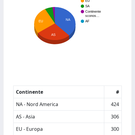
EU
SA
Continente
sconos…
NA
EU
AF
AS
Continente
#
NA - Nord America
424
AS - Asia
306
EU - Europa
300