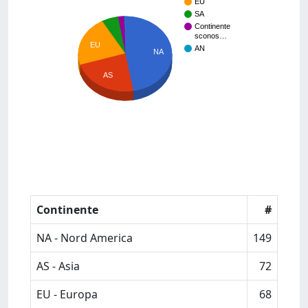
EU
SA
Continente
sconos…
EU
AN
NA
AS
Continente
#
NA - Nord America
149
AS - Asia
72
EU - Europa
68