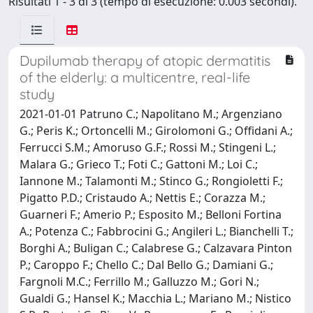
Risultati 1 - 3 di 3 (tempo di esecuzione: 0.003 secondi).
Dupilumab therapy of atopic dermatitis
of the elderly: a multicentre, real-life
study
2021-01-01 Patruno C.; Napolitano M.; Argenziano
G.; Peris K.; Ortoncelli M.; Girolomoni G.; Offidani A.;
Ferrucci S.M.; Amoruso G.F.; Rossi M.; Stingeni L.;
Malara G.; Grieco T.; Foti C.; Gattoni M.; Loi C.;
Iannone M.; Talamonti M.; Stinco G.; Rongioletti F.;
Pigatto P.D.; Cristaudo A.; Nettis E.; Corazza M.;
Guarneri F.; Amerio P.; Esposito M.; Belloni Fortina
A.; Potenza C.; Fabbrocini G.; Angileri L.; Bianchelli T.;
Borghi A.; Buligan C.; Calabrese G.; Calzavara Pinton
P.; Caroppo F.; Chello C.; Dal Bello G.; Damiani G.;
Fargnoli M.C.; Ferrillo M.; Galluzzo M.; Gori N.;
Gualdi G.; Hansel K.; Macchia L.; Mariano M.; Nistico