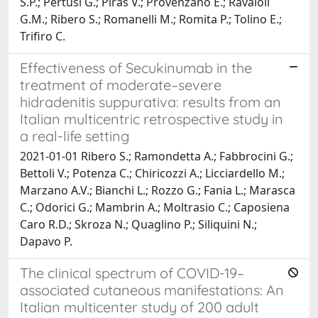
S.P.; Pertusi G.; Piras V.; Provenzano E.; Ravaioli
G.M.; Ribero S.; Romanelli M.; Romita P.; Tolino E.;
Trifiro C.
Effectiveness of Secukinumab in the
treatment of moderate–severe
hidradenitis suppurativa: results from an
Italian multicentric retrospective study in
a real-life setting
2021-01-01 Ribero S.; Ramondetta A.; Fabbrocini G.;
Bettoli V.; Potenza C.; Chiricozzi A.; Licciardello M.;
Marzano A.V.; Bianchi L.; Rozzo G.; Fania L.; Marasca
C.; Odorici G.; Mambrin A.; Moltrasio C.; Caposiena
Caro R.D.; Skroza N.; Quaglino P.; Siliquini N.;
Dapavo P.
The clinical spectrum of COVID-19–
associated cutaneous manifestations: An
Italian multicenter study of 200 adult